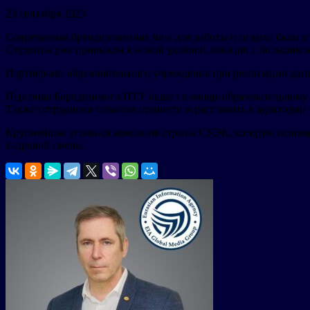
23 сентября 2025
Современная брендированная зона для работы и отдыха была 
Студенты уже привыкли к новой удобной локации с большим мо
Партнерами образовательного учреждения при реализации дан
Персонал Бородинского ПТУ оказал помощь образовательному у
Также сотрудники помогли привезти и расставить в аудитории
Крупнейшая угольная компания страны СУЭК, которую основа
кадровой смены.