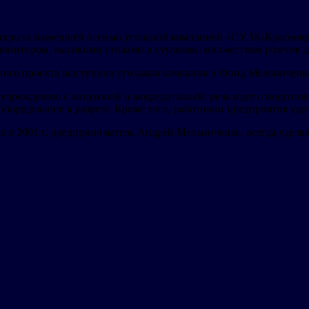
открыта нынешней осенью угольной компанией «СУЭК-Красноярс
нитором, высокими столами и стульями, множеством розеток дл
ного проекта выступили угольная компания и Фонд Мельниченк
чреждению с лицензией и аккредитацией: речь идет о подготовк
 оборудование в разрезе. Кроме того, работники предприятия уд
л в 2001 г. предприниматель Андрей Мельниченко, всегда уде