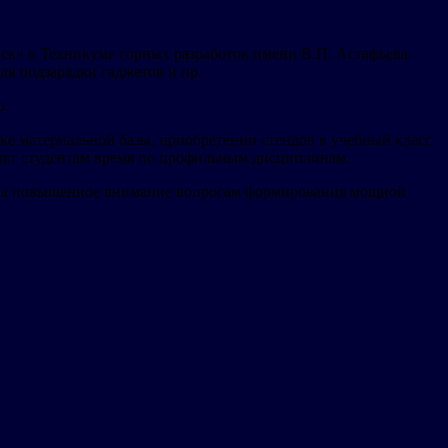
к» в Техникуме горных разработок имени В.П. Астафьева.
я подзарядки гаджетов и пр.
о.
е материальной базы, приобретении стендов в учебный класс.
елят студентам время по профильным дисциплинам.
ляла повышенное внимание вопросам формирования мощной