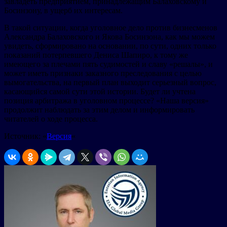
завладеть предприятием, принадлежащим Балаховскому и
Босинзону, в ущерб их интересам.
В такой ситуации, когда уголовное дело против бизнесменов
Александра Балаховского и Якова Босинзона, как мы можем
увидеть, сформировано на основании, по сути, одних только
показаний потерпевшего Дениса Шапиро, к тому же
имеющего за плечами пять судимостей и славу «решалы», и
может иметь признаки заказного преследования с целью
вымогательства, на первый план выходит серьезный вопрос,
касающийся самой сути этой истории. Будет ли учтена
позиция арбитража в уголовном процессе? «Наша версия»
продолжит наблюдать за этим делом и информировать
читателей о ходе процесса.
Источник: «
Версия
«