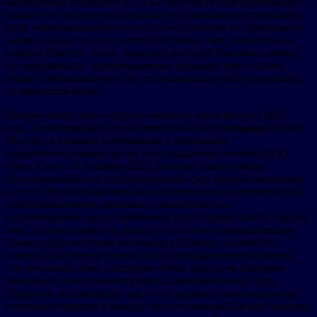
Балаховский находился в СИЗО, ему поступали требования о
выплате до четырех миллиардов за прекращение уголовного
дела, сопровождавшиеся чуть ли не угрозами его здоровью и
жизни. Среди тех, кто в этом участвовал, мог отметиться и
адвокат Шапиро. Голос, похожий на голос Власкина, звучит
на аудиозаписях, опубликованных журналистами. Позже
сумма требований будто бы то снижалась до 600 млн рублей,
то вырастала вновь.
На фоне всего этого следует отметить, что в августе 2023
года, Арбитражный суд Московской области
отказал
Денису
Шапиро в исковых требованиях о признании
недействительными сделок по отчуждению активов ООО
«Бест Клин». А в ноябре 2023 Десятый арбитражный
апелляционный суд оставил решение суда первой инстанции
в силе. Обе судебные инстанции посчитали претензии истца
необоснованными, поскольку доказательства в
подтверждение своих требований истец предоставить суду не
смог, а приводимые им доводы суды сочли недоказанными.
Также судьи не пошли на поводу у Шапиро, в качестве
главного аргумента в свою пользу предъявлявшего именно
это уголовное дело, о котором сейчас идет речь и которое
наконец-то начал рассматривать Дорогомиловский суд.
Напротив, всё выглядит так, что и первая, и апелляционная
инстанция пришли к выводу, что это именно Шапиро пытался