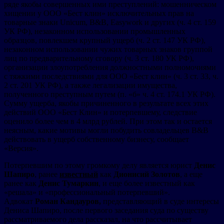
ряде якобы совершенных ими преступлений: мошенническом
хищении у ООО «Бест клин» исключительных прав на
товарные знаки Unicum, B&B, Easywork и других (ч. 4 ст. 159
УК РФ), незаконном использовании промышленных
образцов, повлекшем крупный ущерб (ч. 2 ст. 147 УК РФ),
незаконном использовании чужих товарных знаков группой
лиц по предварительному сговору (ч. 3 ст. 180 УК РФ),
организации злоупотребления должностными полномочиями
с тяжкими последствиями для ООО «Бест клин» (ч. 3 ст. 33, ч.
2 ст. 201 УК РФ), а также легализации имущества,
полученного преступным путем (п. «б» ч. 4 ст. 174.1 УК РФ).
Сумму ущерба, якобы причиненного в результате всех этих
действий ООО «Бест Клин» и потерпевшему, следствие
оценило более чем в 4 млрд рублей. При этом так и остается
неясным, какие мотивы могли побудить совладельцев B&B
действовать в ущерб собственному бизнесу, сообщает
«Версия».
Потерпевшим по этому громкому делу является юрист
Денис
Шапиро
, ранее
известный
как
Дионисий Золотов
, а еще
ранее как
Денис Тумаркин
, и еще более известный как
«решала» и «профессиональный потерпевший».
Адвокат
Роман Кандауров,
представляющий в суде интересы
Дениса Шапиро, после первого заседания суда по существу
рассматриваемого дела рассказал, на что рассчитывает