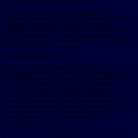
сторона так называемого потерпевшего.
«По совокупности инкриминируемых преступлений
фигурантам грозит до 15 лет лишения свободы каждому.
Учитывая, что Балаховский, Босинзон и Савоськин не
раскаялись в содеянном, не загладили вред перед потерпевшим,
мы будем настаивать на наиболее строгом наказании для всех
подсудимых и взыскании всего причиненного их преступной
деятельностью вреда»
, – заявил он.
А было ли преступление?
Между тем имеются основания предполагать, что это
уголовное дело имеет признаки заказного, и Шапиро,
мог
заплатить
за его возбуждение 1 млн долларов («потому
что никто возбуждать не хотел»), рассчитывая взамен
получить четыре миллиарда рублей с Балаховского и
Босинзона. Телеграм-канал называет даже фамилию человека,
которому Шапиро могла уйти круглая сумма: бывшему
заместителю начальника СК столицы. Также канал приводит
имена и должности других возможных участников
«организованного преступного сообщества
профессиональных потерпевших».
Насколько можно судить по раскрытым данным, пока