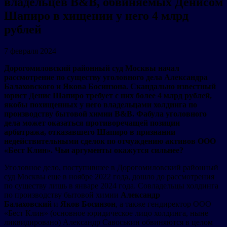
владельцев B&B, обвиняемых Денисом
Шапиро в хищении у него 4 млрд
рублей
7 февраля 2024
Дорогомиловский районный суд Москвы начал
рассмотрение по существу уголовного дела Александра
Балаховского и Якова Босинзона. Скандально известный
юрист Денис Шапиро требует с них более 4 млрд рублей,
якобы похищенных у него владельцами холдинга по
производству бытовой химии B&B. Фабула уголовного
дела может оказаться противоречащей позиции
арбитража, отказавшего Шапиро в признании
недействительными сделок по отчуждению активов ООО
«Бест Клин». Чьи аргументы окажутся сильнее?
Уголовное дело, поступившее в Дорогомиловский районный
суд Москвы еще в ноябре 2022 года, дошло до рассмотрения
по существу лишь в январе 2024 года. Совладельцы холдинга
по производству бытовой химии
Александр
Балаховский
и
Яков Босинзон
, а также гендиректор ООО
«Бест Клин» (основное юридическое лицо холдинга, ныне
ликвидировано) Александр Савоськин обвиняются в целом