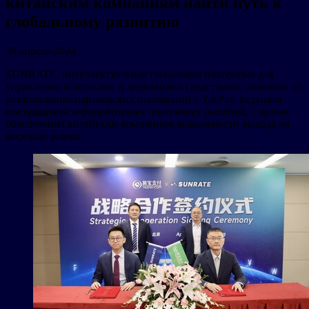
китайским компаниям найти путь к
глобальному развитию
30 апреля 2024
SUNRATE, интеллектуальная глобальная платформа для
управления платежами и денежными средствами, объявила об
установлении партнерских отношений с YeePay, ведущим
поставщиком корпоративных платежных решений, с целью
обеспечения китайским компаниям возможности выхода на
мировые рынки.