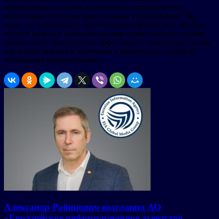
требованиями, включая углубленное сотрудничество с
известными местными финансовыми учреждениями. Мы
рады, что установили стратегическое партнерство с YeePay,
которое позволит обеим компаниям совместными усилиями
создать более безопасные и эффективные глобальные службы
для осуществления и получения коммерческих платежей
китайскими предприятиями».
Александр Рабинович возглавил АО
«Евразийское информационное агентство