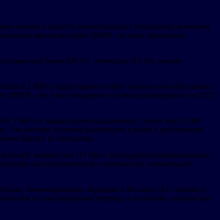
тним опытом в области аккумуляторных технологий, компания
правления аккумуляторами (BMS), системы управления
ты емкостью более 600 Ач. Элементы 314 Ач, широко
олее 6,5 МВтч, представляют собой технологический скачок в
 2000 В, при этом ожидаемая поставка запланирована на 2025
hX 5 МВтч с жидкостным охлаждением, с более чем 12 000
е. Эта система, успешно развернутая в июне в крупнейшем
ключая Европу и Австралию.
ем NoahX мощностью 417 кВтч. Благодаря высокобезопасным
спечения эксплуатационной стабильности, оптимальной
Италии, Великобритании, Франции и Испании. Его гибкие и
лиентов и стимулирования перехода к «зеленой» энергии как