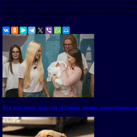
Как дочерняя компания Sunwoda Group, Sunwoda Energy специа
промышленные и коммунальные решения ESS и интеллектуальны
нагрузок, систем хранения и облачных систем с комплексными
жизненного цикла продукта.
Все для мам: партия «Новые люди» анонсировал