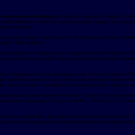
ла комплексные решения
для хранения энергии. Обладая 27-ле
аккумуляторные элементы, аккумуляторные батареи, системы у
анения энергии.
временные элементы емкостью 314 Ач и ультравместимые элемен
NoahX 5 МВтч (BESS).
20-футовых контейнерных систем хранения энергии мощностью б
ние напряжением и совместимость с высоковольтными системами
 для хранения энергии на мероприятии. Система хранения Noa
ет жизненно важную роль в глобальном энергетическом переход
н, также завоевала популярность на международных рынках, в
редставила систему наружного шкафа с жидкостным охлаждени
 объединяет передовые технологии BMS и EMS Sunwoda для обе
бальное присутствие, реализуя активные проекты в Германии, 
едназначены для удовлетворения разнообразных потребностей к