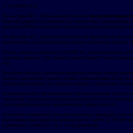
17 сентября 2024
На выставке RE+ 2024 компания Sunwoda
продемонстрирова
Sunwoda разработала комплексную экосистему, охватывающую 
энергией (EMS) и полностью интегрированные решения для хр
На выставке RE+ 2024 компания Sunwoda представила свои со
применяемые в аккумуляторной системе накопления энергии 
Новые элементы емкостью более 600 Ач, предназначенные для 
хранении энергии. Эти элементы обеспечивают точное управле
год.
Компания Sunwoda продемонстрировала полный спектр решений
циклов и расчетным сроком службы, превышающим 20 лет, игра
независимом проекте по хранению данных в провинции Чжэцзя
В коммерческом и промышленном секторе компания Sunwoda п
элементам с длительным циклом емкостью 314 Ач это решение
энергоэффективности и экономической эффективности.
Для жилых помещений Sunwoda продолжает расширять свое гло
масштабируемые продукты мощностью от 5 кВтч до 180 кВтч пр
в домашних хозяйствах, так и на предприятиях.