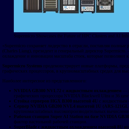
Supermicro Showcases the Future of HPC Clusters and AI Infr
«Supermicro сохраняет лидерство в отрасли, поставляя полны
(Charles Liang), президент и генеральный директор Supermi
охлаждение и инновации масштаба стоек, которые позволяют 
Supermicro Systems
продемонстрирует новые платформы, пред
графических процессоров, в крупномасштабных средах для в
Наиболее интересное из представленного:
NVIDIA GB300 NVL72 с жидкостным охлаждением
— р
графических процессора NVIDIA Blackwell Ultra и 36 це
Стойка серверов HGX B300 высотой 4U
с жидкостным 
Сервер NVIDIA GB200 NVL4 высотой 1U (ARS-121G
крупномасштабных высокопроизводительных вычислений
Рабочая станция Super AI Station на базе NVIDIA G
фактор настольной рабочей станции.
SuperBlade с жидкостным охлаждением высотой 8U из 2