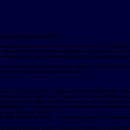
astructure at Supercomputing 2025
е решения инфраструктуры нового поколения, тесно сотрудничая
cro. — На выставке SC25 мы демонстрируем нашу высокопроизвод
клиентам быстрее, эффективнее и экологичнее развертывать ра
назначенные для повышения производительности для рабочих н
ысокопроизводительных вычислений и ИИ.
ешение масштаба стоек с модулями NVIDIA GB300 Grace™ Blackw
нтральных процессоров Grace, а также 279 ГБ памяти HBM3e на 
охлаждением, оснащенная встроенным модулем распределения 
L-NB2B-LCC)
— специализированный вычислительный узел высо
 и обучения моделей ИИ.
B300 (ARS-511GD-NB-LCC)
— платформа разработки ИИ и высоко
0 узлов и 6U из 10 узлов
— передовая платформа с жидкостны