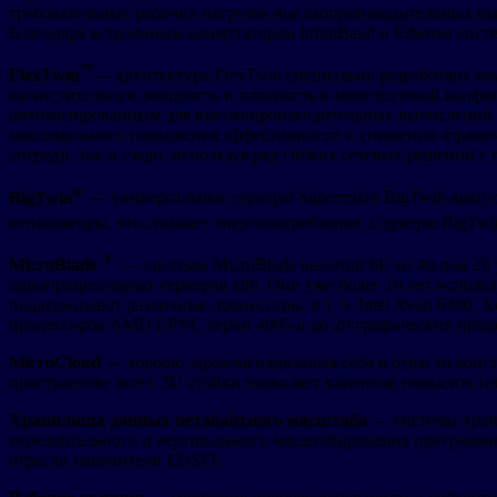
требовательных рабочих нагрузок высокопроизводительных вы
Благодаря встроенным коммутаторам InfiniBand и Ethernet си
™
FlexTwin
— архитектура FlexTwin специально разработана к
вычислительную мощность и плотность в многоузловой конфиг
оптимизированным для высокопроизводительных вычислений и 
максимального повышения эффективности и снижения ограниче
спереди, так и сзади, используя ряд гибких сетевых решений с
®
BigTwin
— универсальные серверы Supermicro BigTwin выпуск
вентиляторы, что снижает энергопотребление. Серверы BigTwin
®
MicroBlade
— системы MicroBlade высотой 6U из 40 или 20
однопроцессорных серверов x86. Они уже более 10 лет испол
поддерживают различные процессоры, в т. ч. Intel Xeon 6300
процессоров AMD EPYC серии 4005 и до 20 графических проц
MicroCloud
— хорошо зарекомендовавшая себя в отрасли конст
пространстве всего 3U стойки позволяет клиентам повысить пл
Хранилища данных петабайтного масштаба
— системы хране
горизонтального и вертикального масштабирования программн
отрасли накопители EDSFF.