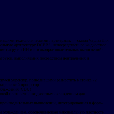
 с нашими технологическими партнерами, — сказал Чарльз Лян
ительную архитектуру DCBBS, непосредственное жидкостное
бочие нагрузки ИИ и высокопроизводительных вычислений».
агрузок, выполняемых посредством центральных и
ell Superchip, позволившими разместить в стойке 72
графический процессор
охлаждения (CDU)
кой плотности с жидкостным охлаждением для
производительных вычислений, интегрированная в форм-
м охлаждением, обеспечивающая максимальную плотность