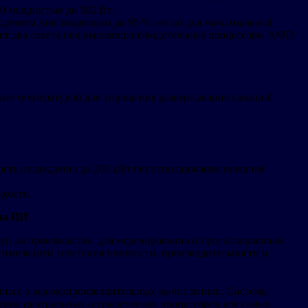
00 мощностью до 500 Вт.
дением (поглощающим до 95 % тепла) для максимальной
еет два сокета под высокопроизводительные процессоры AMD
ие температурой для упрощения развертывания сложной
ть охлаждения до 200 кВт без использования внешней
кости.
ры ИИ
г, на производстве, для моделирования и прогнозирования
птимизацией сочетания плотности, производительности и
ванных в высокопроизводительных вычислениях. Системы
ения центральных и графических процессоров для самых