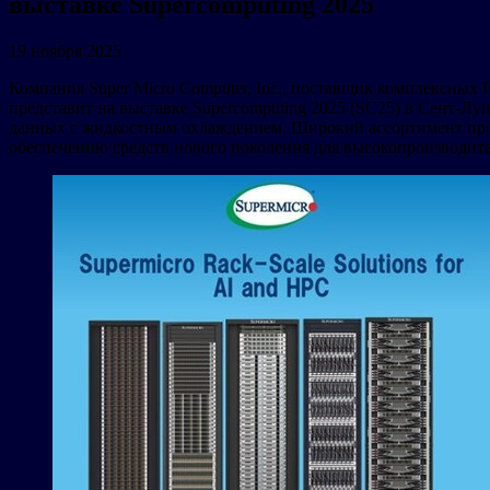
выставке Supercomputing 2025
19 ноября 2025
Компания Super Micro Computer, Inc., поставщик комплексны
представит на выставке Supercomputing 2025 (SC25) в Сент-Л
данных с жидкостным охлаждением. Широкий ассортимент прод
обеспечению средств нового поколения для высокопроизводит