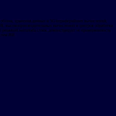
 облака, хранения данных и 5G/периферийных вычислений,
 ИИ, высокопроизводительных вычислений и центров обработки
 решений масштаба стоек, демонстрирует ее приверженность
стем ИИ.