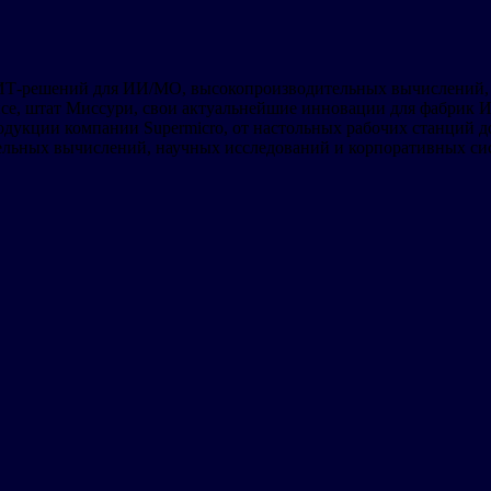
х ИТ-решений для ИИ/МО, высокопроизводительных вычислений,
уисе, штат Миссури, свои актуальнейшие инновации для фабрик
укции компании Supermicro, от настольных рабочих станций до
ельных вычислений, научных исследований и корпоративных си