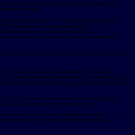
к и жидкостное охлаждение непосредственно микросхем.
х вычислений и ИИ.
 отличается экономичностью, обеспечивая максимальную
576 производительных ядер. Каждым узлом,
ное охлаждение непосредственно микросхем для
мещать интерфейсы ввода-вывода с малой задержкой как
Supermicro BigTwin используются общие источники питания и
кую плотность и являются экономичным решением из
в для проектирования и разработки ИС. Системы MicroBlade
 поколения позволяют размещать в корпусе высотой 6U до 20
 с ЦП + ГП на шасси. Размещение до 10 серверных узлов в
серверами высотой 1U более чем в 3,3 раза.
 только флэш-накопителей, оптимизированные для
орм-факторах 1U и 2U и поддерживают стандартные для