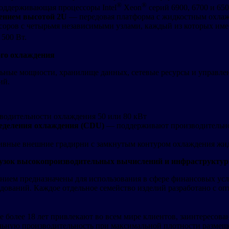
®
®
оддерживающая процессоры Intel
Xeon
серий 6900, 6700 и 65
дением высотой 2U
— передовая платформа с жидкостным охлаж
соров с четырьмя независимыми узлами, каждый из которых им
500 Вт.
го охлаждения
ные мощности, хранилище данных, сетевые ресурсы и управлен
ий.
одительности охлаждения 50 или 80 кВт
еделения охлаждения (CDU)
— поддерживают производительнос
вные внешние градирни с замкнутым контуром охлаждения жид
рузок высокопроизводительных вычислений и инфраструкту
ием предназначены для использования в сфере финансовых услу
едований. Каждое отдельное семейство изделий разработано с о
е более 18 лет привлекают во всем мире клиентов, заинтересо
альную производительность при максимальной плотности размещ