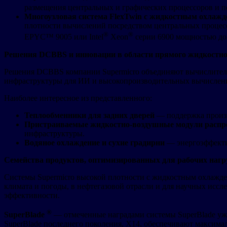
размещения центральных и графических процессоров и п
Многоузловая система FlexTwin с жидкостным охлаж
плотности вычислений посредством центральных процес
®
®
EPYC™ 9005 или Intel
Xeon
серии 6900 мощностью до 
Решения DCBBS и инновации в области прямого жидкостно
Решения DCBBS компании Supermicro объединяют вычислитель
инфраструктуры для ИИ и высокопроизводительных вычислен
Наиболее интересное из представленного:
Теплообменники для задних дверей
— поддержка произв
Пристраиваемые жидкостно-воздушные модули распр
инфраструктуры.
Водяное охлаждение и сухие градирни
— энергоэффекти
Семейства продуктов, оптимизированных для рабочих наг
Системы Supermicro высокой плотности с жидкостным охлажден
климата и погоды, в нефтегазовой отрасли и для научных иссл
эффективности.
®
SuperBlade
— отмеченные наградами системы SuperBlade уж
SuperBlade последнего поколения, X14, обеспечивают максим