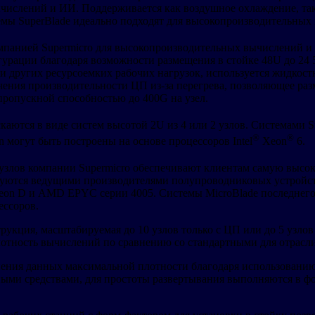
числений и ИИ. Поддерживается как воздушное охлаждение, та
стемы SuperBlade идеально подходят для высокопроизводительны
омпанией Supermicro для высокопроизводительных вычислений и
урации благодаря возможности размещения в стойке 48U до 24 
других ресурсоемких рабочих нагрузок, используется жидкост
ния производительности ЦП из-за перегрева, позволяющее раз
 пропускной способностью до 400G на узел.
аются в виде систем высотой 2U из 4 или 2 узлов. Системами 
®
®
 могут быть построены на основе процессоров Intel
Xeon
6.
 узлов компании Supermicro обеспечивают клиентам самую высо
ьзуются ведущими производителями полупроводниковых устройст
, Xeon D и AMD EPYC серии 4005. Системы MicroBlade последнего
ессоров.
рукция, масштабируемая до 10 узлов только с ЦП или до 5 узлов
отность вычислений по сравнению со стандартными для отрасли 
ния данных максимальной плотности благодаря использованию
ыми средствами, для простоты развертывания выполняются в ф