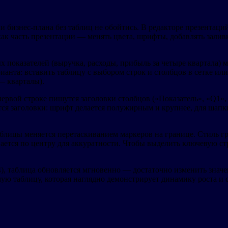
 бизнес-плана без таблиц не обойтись. В редакторе презентаци
как часть презентации — менять цвета, шрифты, добавлять залив
оказателей (выручка, расходы, прибыль за четыре квартала) мо
ианта: вставить таблицу с выбором строк и столбцов в сетке ил
— кварталы).
ервой строке пишутся заголовки столбцов («Показатель», «Q1»,
ся заголовки: шрифт делается полужирным и крупнее, для шапк
блицы меняется перетаскиванием маркеров на границе. Стиль г
вается по центру для аккуратности. Чтобы выделить ключевую с
), таблица обновляется мгновенно — достаточно изменить значе
мую таблицу, которая наглядно демонстрирует динамику роста и 