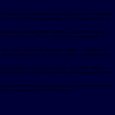
й Р7 офис есть встроенный инструмент для работы с таблицами:
ку. Всё это остаётся редактируемым, и при изменении цифр не
жно создать таблицу прямо на слайде. Для этого на вкладке
и пользовательскую таблицу с ручным указанием размера. В
 «Q2», «Q3», «Q4»), в последующих строках — показатели и
и можно изменить цвет фона через готовые стили оформления
раниц выбирается в разделе «Границы» на вкладке «Макет» —
троку (например, прибыль), в меню стилей таблицы выбирается
ние в нужной ячейке, без переделки скриншота или повторной
остаётся редактируемой в любой момент.