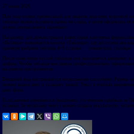
27 июня 2026
При подготовке презентаций для защиты диплома, курсовой или
таблицу можно вставить прямо на слайд, а затем оформлять её 
нужно переделывать скриншот.
Например, для демонстрации инвесторам ключевых финансовых п
«Вставка» нажимается кнопка «Таблица», где доступны два вар
примере выбрана таблица 4×5 (строки — показатели, столбцы 
После появления пустой таблицы она заполняется данными: в п
цифры. Чтобы таблица выглядела профессионально, оформляют
на панели инструментов.
Внешний вид настраивается несколькими способами. Размер та
можно задать цвет и толщину линий. Текст в ячейках выравни
цвет фона.
Если данные изменяются (например, уточнённая прибыль за Q4
вставки. За несколько минут можно создать аккуратную, читае