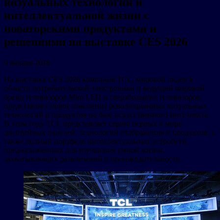
визуальных технологий и
интеллектуальной жизни с
новаторскими продуктами и
решениями на выставке CES 2026
9 января 2026
На выставке CES 2026 компания TCL, мировой лидер в
области потребительской электроники и ведущий мировой
бренд телевизоров Mini LED и сверхбольших телевизоров,
представляет новое поколение революционных визуальных
технологий и продуктов на базе искусственного интеллекта.
В этом году TCL представляет серию первых в мире
дисплейных панелей, технологий отображения и продуктов, а
также полный портфель интеллектуальных устройств,
предназначенных для улучшения умной жизни,
захватывающих развлечений и производительности.