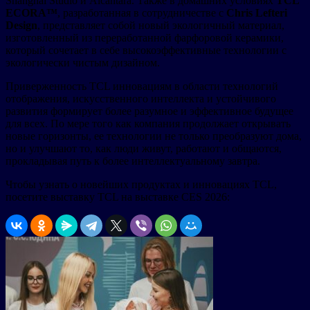
Shanghai Studio и Alcantara. Также в домашних условиях
TCL
ECORA™
, разработанная в сотрудничестве с
Chris Lefteri
Design
, представляет собой новый экологичный материал,
изготовленный из переработанной фарфоровой керамики,
который сочетает в себе высокоэффективные технологии с
экологически чистым дизайном.
Приверженность TCL инновациям в области технологий
отображения, искусственного интеллекта и устойчивого
развития формирует более разумное и эффективное будущее
для всех. По мере того как компания продолжает открывать
новые горизонты, ее технологии не только преобразуют дома,
но и улучшают то, как люди живут, работают и общаются,
прокладывая путь к более интеллектуальному завтра.
Чтобы узнать о новейших продуктах и инновациях TCL,
посетите выставку TCL на выставке CES 2026: