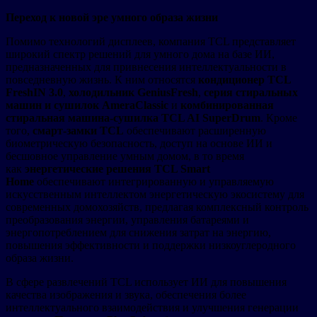
Переход к новой эре умного образа жизни
Помимо технологий дисплеев, компания TCL представляет
широкий спектр решений для умного дома на базе ИИ,
предназначенных для привнесения интеллектуальности в
повседневную жизнь. К ним относятся
кондиционер TCL
FreshIN 3.0
,
холодильник GeniusFresh
,
серия стиральных
машин и сушилок AmeraClassic
и
комбинированная
стиральная машина-сушилка TCL AI SuperDrum
. Кроме
того,
смарт-замки TCL
обеспечивают расширенную
биометрическую безопасность, доступ на основе ИИ и
бесшовное управление умным домом, в то время
как
энергетические решения TCL Smart
Home
обеспечивают интегрированную и управляемую
искусственным интеллектом энергетическую экосистему для
современных домохозяйств, предлагая комплексный контроль
преобразования энергии, управления батареями и
энергопотреблением для снижения затрат на энергию,
повышения эффективности и поддержки низкоуглеродного
образа жизни.
В сфере развлечений TCL использует ИИ для повышения
качества изображения и звука, обеспечения более
интеллектуального взаимодействия и улучшения генерации