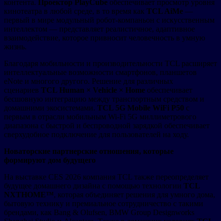
контента.
Проектор PlayCube
обеспечивает просмотр уровня
кинотеатра в любой среде, в то время как
TCL AiMe
—
первый в мире модульный робот-компаньон с искусственным
интеллектом — представляет реалистичное, адаптивное
взаимодействие, которое привносит человечность в умную
жизнь.
Благодаря мобильности и производительности TCL расширяет
интеллектуальные возможности смартфонов, планшетов
eNote и многого другого. Решение для различных
сценариев
TCL Human × Vehicle × Home
обеспечивает
бесшовную интеграцию между транспортным средством и
домашними экосистемами.
TCL 5G Mobile WiFi P50
с
первым в отрасли мобильным Wi-Fi 5G миллиметрового
диапазона с быстрой и беспроводной зарядкой обеспечивает
сверхудобное подключение для пользователей на ходу.
Новаторские партнерские отношения, которые
формируют дом будущего
На выставке CES 2026 компания TCL также переопределяет
будущее домашнего дизайна с помощью технологии
TCL
NXTHOME™
, которая объединяет решения для умного дома,
бытовую технику и премиальное сотрудничество с такими
брендами, как Bang & Olufsen, BMW Group Designworks