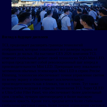
Взгляд в будущее дисплеев
TCL продолжает расширять границы технологий
отображения, которые охватывают все размеры экрана, от
больших до малых. На выставке CES 2026 компания TCL
отмечает глобальный дебют своей технологии SQD-Mini LED,
которая представляет собой революционный шаг вперед в
производительности Mini LED. Превращая зону локального
затемнения обычных телевизоров Mini LED в серию Precise
Dimming, технология обеспечивает точное управление светом
по всему экрану и обеспечивает исключительную
производительность как в бликах, так и в тенях. Тут также
используется ведущая в отрасли технология TCL Super QLED
и Ultra Color Filter Panel, что обеспечивает более длительный
срок службы, лучшую цветопередачу и более высокую
пиковую яркость. Кроме того, предлагается более стабильная
глобальная цветовая гамма, более точное управление светом и