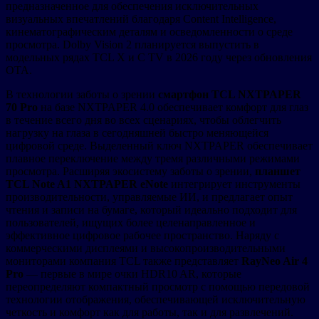
предназначенное для обеспечения исключительных
визуальных впечатлений благодаря Content Intelligence,
кинематографическим деталям и осведомленности о среде
просмотра. Dolby Vision 2 планируется выпустить в
модельных рядах TCL X и C TV в 2026 году через обновления
OTA.
В технологии заботы о зрении
смартфон TCL NXTPAPER
70 Pro
на базе NXTPAPER 4.0 обеспечивает комфорт для глаз
в течение всего дня во всех сценариях, чтобы облегчить
нагрузку на глаза в сегодняшней быстро меняющейся
цифровой среде. Выделенный ключ NXTPAPER обеспечивает
плавное переключение между тремя различными режимами
просмотра. Расширяя экосистему заботы о зрении,
планшет
TCL Note A1 NXTPAPER eNote
интегрирует инструменты
производительности, управляемые ИИ, и предлагает опыт
чтения и записи на бумаге, который идеально подходит для
пользователей, ищущих более целенаправленное и
эффективное цифровое рабочее пространство. Наряду с
коммерческими дисплеями и высокопроизводительными
мониторами компания TCL также представляет
RayNeo Air 4
Pro
— первые в мире очки HDR10 AR, которые
переопределяют компактный просмотр с помощью передовой
технологии отображения, обеспечивающей исключительную
четкость и комфорт как для работы, так и для развлечений.