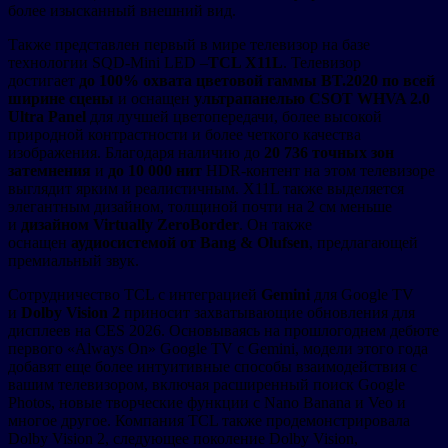
более изысканный внешний вид.
Также представлен первый в мире телевизор на базе
технологии SQD-Mini LED –
TCL X11L
. Телевизор
достигает
до 100% охвата цветовой гаммы BT.2020 по всей
ширине сцены
и оснащен
ультрапанелью CSOT WHVA 2.0
Ultra Panel
для лучшей цветопередачи, более высокой
природной контрастности и более четкого качества
изображения. Благодаря наличию до
20 736 точных зон
затемнения
и
до 10 000 нит
HDR-контент на этом телевизоре
выглядит ярким и реалистичным. X11L также выделяется
элегантным дизайном, толщиной почти на 2 см меньше
и
дизайном Virtually ZeroBorder
. Он также
оснащен
аудиосистемой от Bang & Olufsen
, предлагающей
премиальный звук.
Сотрудничество TCL с интеграцией
Gemini
для Google TV
и
Dolby Vision 2
приносит захватывающие обновления для
дисплеев на CES 2026. Основываясь на прошлогоднем дебюте
первого «Always On» Google TV с Gemini, модели этого года
добавят еще более интуитивные способы взаимодействия с
вашим телевизором, включая расширенный поиск Google
Photos, новые творческие функции с Nano Banana и Veo и
многое другое. Компания TCL также продемонстрировала
Dolby Vision 2, следующее поколение Dolby Vision,