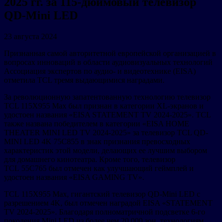
2025 гг. за 115-дюймовый телевизор
QD-Mini LED
23 августа 2024
Признанная самой авторитетной европейской организацией в
вопросах инноваций в области аудиовизуальных технологий
Ассоциация экспертов по аудио- и видеотехнике (EISA)
отметила TCL тремя выдающимися наградами.
За революционную запатентованную технологию телевизор
TCL 115X955 Max был признан в категории XL-экранов и
удостоен названия «EISA STATEMENT TV 2024-2025». TCL
также названа победителем в категории «EISA HOME
THEATER MINI LED TV 2024-2025» за телевизор TCL QD-
MINI LED 4K 75C855 в знак признания превосходных
характеристик этой модели, делающих ее лучшим выбором
для домашнего кинотеатра. Кроме того, телевизор
TCL 55C765 был отмечен как улучшающий геймплей и
удостоен названия «EISA GAMING TV».
TCL 115X955 Max, гигантский телевизор QD-Mini LED с
разрешением 4K, был отмечен наградой EISA «STATEMENT
TV 2024-2025». Благодаря полноматричной подсветке 6-го
поколения Mini LED из более чем 20 000 зон, технологиям