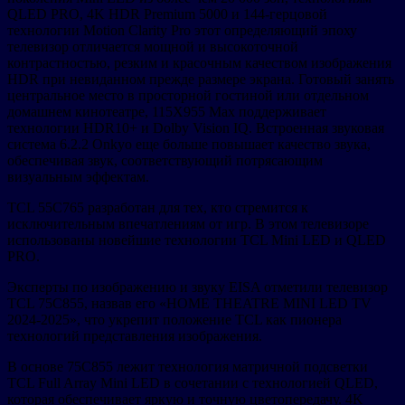
QLED PRO, 4K HDR Premium 5000 и 144-герцовой
технологии Motion Clarity Pro этот определяющий эпоху
телевизор отличается мощной и высокоточной
контрастностью, резким и красочным качеством изображения
HDR при невиданном прежде размере экрана. Готовый занять
центральное место в просторной гостиной или отдельном
домашнем кинотеатре, 115X955 Max поддерживает
технологии HDR10+ и Dolby Vision IQ. Встроенная звуковая
система 6.2.2 Onkyo еще больше повышает качество звука,
обеспечивая звук, соответствующий потрясающим
визуальным эффектам.
TCL 55C765 разработан для тех, кто стремится к
исключительным впечатлениям от игр. В этом телевизоре
использованы новейшие технологии TCL Mini LED и QLED
PRO.
Эксперты по изображению и звуку EISA отметили телевизор
TCL 75C855, назвав его «HOME THEATRE MINI LED TV
2024-2025», что укрепит положение TCL как пионера
технологий представления изображения.
В основе 75C855 лежит технология матричной подсветки
TCL Full Array Mini LED в сочетании с технологией QLED,
которая обеспечивает яркую и точную цветопередачу. 4K