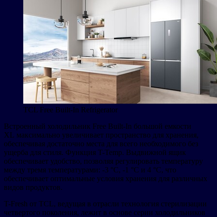
TCL Free Built-In Refrigerator
Встроенный холодильник Free Built-In большой емкости
XL максимально увеличивает пространство для хранения,
обеспечивая достаточно места для всего необходимого без
ущерба для стиля. Функция T-Temp. Выдвижной ящик
обеспечивает удобство, позволяя регулировать температуру
между тремя температурами: -3 °C, -1 °C и 4 °C, что
обеспечивает оптимальные условия хранения для различных
видов продуктов.
T-Fresh от TCL, ведущая в отрасли технология стерилизации
четвертого поколения, лежит в основе серии холодильников