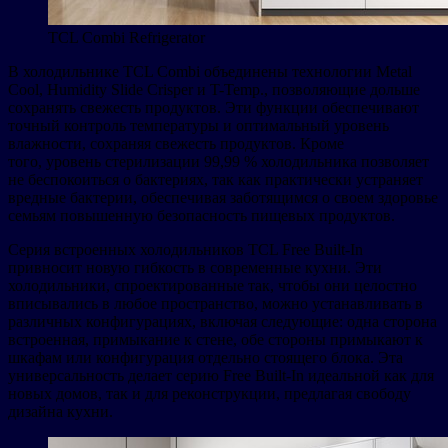
TCL Combi Refrigerator
В холодильнике TCL Combi объединены технологии Metal
Cool, Humidity Slide Crisper и T-Temp., позволяющие дольше
сохранять свежесть продуктов. Эти функции обеспечивают
точный контроль температуры и оптимальный уровень
влажности, сохраняя свежесть продуктов. Кроме
того, уровень стерилизации 99,99 % холодильника позволяет
не беспокоиться о бактериях, так как практически устраняет
вредные бактерии, обеспечивая заботящимся о своем здоровье
семьям повышенную безопасность пищевых продуктов.
Серия встроенных холодильников TCL Free Built-In
привносит новую гибкость в современные кухни. Эти
холодильники, спроектированные так, чтобы они целостно
вписывались в любое пространство, можно устанавливать в
различных конфигурациях, включая следующие: одна сторона
встроенная, примыкание к стене, обе стороны примыкают к
шкафам или конфигурация отдельно стоящего блока. Эта
универсальность делает серию Free Built-In идеальной как для
новых домов, так и для реконструкции, предлагая свободу
дизайна кухни.