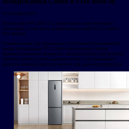
холодильники Combi и Free Built-In
10 сентября 2024
На выставке IFA 2024 TCL представила свои последние
инновации, в том числе холодильники серий TCL Combi и
Free Built-In.
Разработанный для упрощения и улучшения повседневной
жизни холодильник TCL Combi обеспечивает гибкие
варианты хранения продуктов, например полки для бутылок,
обычные полки, гибкие дверные полки и настраиваемые
решения большой вместительности для хранения продуктов.