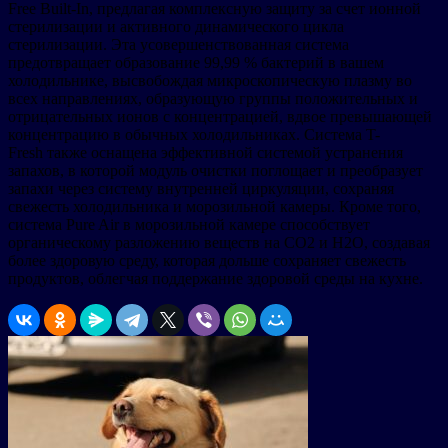
Free Built-In, предлагая комплексную защиту за счет ионной
стерилизации и активного динамического цикла
стерилизации. Эта усовершенствованная система
предотвращает образование 99,99 % бактерий в вашем
холодильнике, высвобождая микроскопическую плазму во
всех направлениях, образующую группы положительных и
отрицательных ионов с концентрацией, вдвое превышающей
концентрацию в обычных холодильниках. Система T-
Fresh также оснащена эффективной системой устранения
запахов, в которой модуль очистки поглощает и преобразует
запахи через систему внутренней циркуляции, сохраняя
свежесть холодильника и морозильной камеры. Кроме того,
система Pure Air в морозильной камере способствует
органическому разложению веществ на CO2 и H2O, создавая
более здоровую среду, которая дольше сохраняет свежесть
продуктов, облегчая поддержание здоровой среды на кухне.