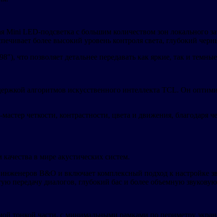
Mini LED-подсветка с большим количеством зон локального зате
ечивает более высокий уровень контроля света, глубокий черны
98″), что позволяет детальнее передавать как яркие, так и темн
держкой алгоритмов искусственного интеллекта TCL. Он оптимиз
астер четкости, контрастности, цвета и движения, благодаря ч
качества в мире акустических систем.
и инженеров B&O и включает комплексный подход к настройке з
тую передачу диалогов, глубокий бас и более объемную звуковую
амой тонкой части, с минимальными рамками по периметру экран