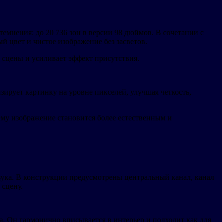
мнения: до 20 736 зон в версии 98 дюймов. В сочетании с
й цвет и чистое изображение без засветов.
ые сцены и усиливает эффект присутствия.
ирует картинку на уровне пикселей, улучшая четкость,
ему изображение становится более естественным и
вука. В конструкции предусмотрены центральный канал, канал
 сцену.
а. Он гармонично вписывается в интерьер и подходит как для