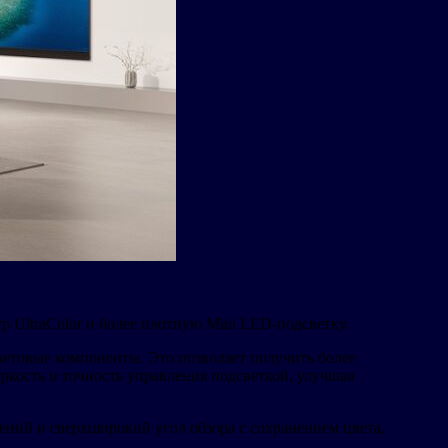
 UltraColor и более плотную Mini LED-подсветку.
цветовые компоненты. Это позволяет получить более
ркость и точность управления подсветкой, улучшая
ений и сверхширокий угол обзора с сохранением цвета,