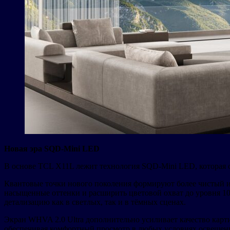
Новая эра SQD-Mini LED
В основе TCL X11L лежит технология SQD-Mini LED, которая о
Квантовые точки нового поколения формируют более чистый и с
насыщенные оттенки и расширить цветовой охват до уровня 10
детализацию как в светлых, так и в тёмных сценах.
Экран WHVA 2.0 Ultra дополнительно усиливает качество карти
обеспечивая комфортный просмотр в любых условиях освещен