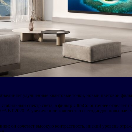
бъединяет улучшенные квантовые точки, новый цветовой фильтр
табильный спектр света, а фильтр UltraColor точнее отделяет 
0% BT.2020. А увеличенное количество светодиодов повышает я
нки: он сочетает высокую контрастность, низкий уровень отраж
ия.