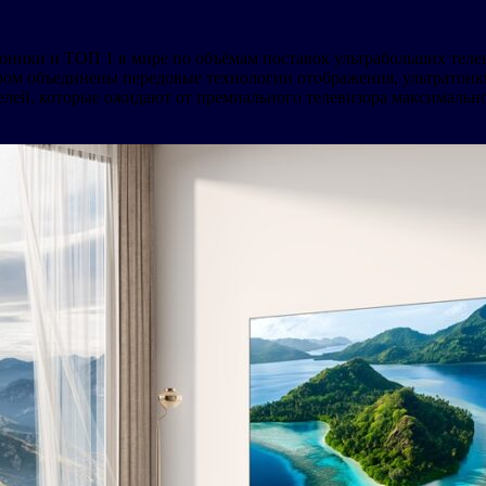
ники и ТОП 1 в мире по объёмам поставок ультрабольших телев
ором объединены передовые технологии отображения, ультратонк
телей, которые ожидают от премиального телевизора максимально