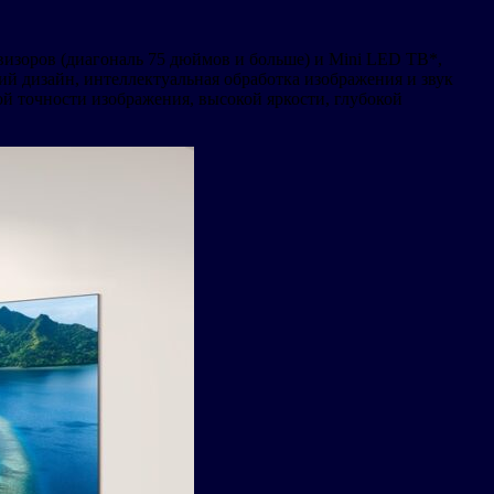
изоров (диагональ 75 дюймов и больше) и Mini LED ТВ*,
ий дизайн, интеллектуальная обработка изображения и звук
й точности изображения, высокой яркости, глубокой