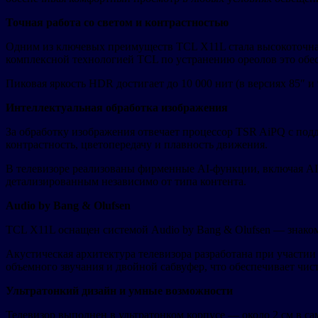
Точная работа со светом и контрастностью
Одним из ключевых преимуществ TCL X11L стала высокоточная 
комплексной технологией TCL по устранению ореолов это обесп
Пиковая яркость HDR достигает до 10 000 нит (в версиях 85″ и 
Интеллектуальная обработка изображения
За обработку изображения отвечает процессор TSR AiPQ с под
контрастность, цветопередачу и плавность движения.
В телевизоре реализованы фирменные AI-функции, включая AI-м
детализированным независимо от типа контента.
Audio by Bang & Olufsen
TCL X11L оснащен системой Audio by Bang & Olufsen — знаком 
Акустическая архитектура телевизора разработана при участи
объемного звучания и двойной сабвуфер, что обеспечивает чис
Ультратонкий дизайн и умные возможности
Телевизор выполнен в ультратонком корпусе — около 2 см в с