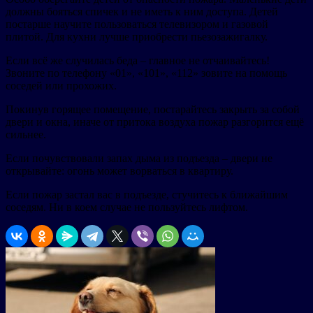
должны бояться спичек и не иметь к ним доступа. Детей
постарше научите пользоваться телевизором и газовой
плитой. Для кухни лучше приобрести пьезозажигалку.
Если всё же случилась беда – главное не отчаивайтесь!
Звоните по телефону «01», «101», «112» зовите на помощь
соседей или прохожих.
Покинув горящее помещение, постарайтесь закрыть за собой
двери и окна, иначе от притока воздуха пожар разгорится ещё
сильнее.
Если почувствовали запах дыма из подъезда – двери не
открывайте: огонь может ворваться в квартиру.
Если пожар застал вас в подъезде, стучитесь к ближайшим
соседям. Ни в коем случае не пользуйтесь лифтом.