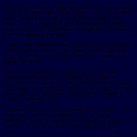
Если у вас дома ветхая электропроводка, повреждены розетки
— не ждите пожара, приглашайте специалиста. Не доверяйте
ремонт случайным людям — такая экономия может вам
дорого стоить. И помните: в одну розетку нельзя включать
сразу несколько электроприборов. От перегруза сетей может
произойти короткое замыкание.
Находясь дома, присматривайте за работой электроприборов,
особенно обогревателей и телевизоров. Уходя из дома даже
ненадолго, обязательно их выключайте, не оставляйте в
режиме ожидания.
Добрый совет курящему – избегайте курить в постели.
Сигарету тушите только в пепельнице и не кладите её
непотушенной на край стола. Именно по этой причине чаще
всего гибнут люди. Летящий сверху окурок – реальная угроза
вашему жилищу. Если сложно договориться с соседом, то
подарите ему пепельницу.
При малейшем подозрении на неисправность газовой плиты и
утечку газа – звоните по телефону «04». До приезда
аварийной службы не трогайте выключатели и розетки. И не
зажигайте спичек, иначе может произойти взрыв газа.
Особо оберегайте детей от опасности пожара. Маленькие дети