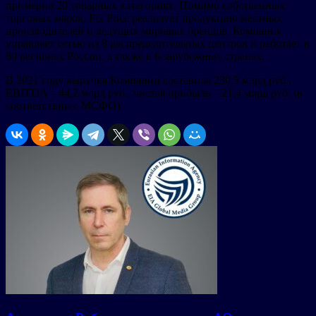
примерно 20 товарных категориях. Помимо собственных
торговых марок, Fix Price реализует продукцию местных
производителей и ведущих мировых брендов. Компания
управляет сетью из 8 распределительных центров и работает в
80 регионах России, а также в 6 зарубежных странах.
В 2021 году выручка Компании составила 230,5 млрд руб.,
EBITDA – 44,2 млрд руб., чистая прибыль – 21,4 млрд руб. (в
соответствии с МСФО).