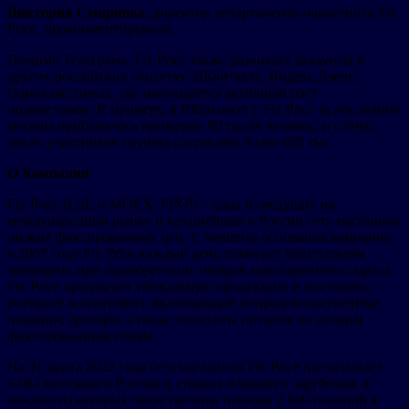
Виктория Смирнова,
директор департамента маркетинга Fix
Price, прокомментировала:
Помимо Телеграма, Fix Price также развивает аккаунты в
других российских соцсетях: ВКонтакте, Яндекс.Дзене,
Одноклассниках, где наблюдается активный рост
подписчиков. К примеру, в ВКонтакте у Fix Price за последние
месяцы прибавилось примерно 80 тысяч человек, и сейчас
число участников группы составляет более 685 тыс.
О Компании
Fix Price (LSE и MOEX: FIXP) – одна из ведущих на
международном рынке и крупнейшая в России сеть магазинов
низких фиксированных цен. C момента основания компании
в 2007 году Fix Price каждый день помогает покупателям
экономить при приобретении товаров повседневного спроса.
Fix Price предлагает уникальную продукцию и постоянно
ротирует ассортимент, включающий непродовольственные
позиции, дрогери, а также продукты питания по низким
фиксированным ценам.
На 31 марта 2022 года сеть магазинов Fix Price насчитывает
5 083 магазина в России и странах ближнего зарубежья, в
каждом из которых представлены порядка 2 000 позиций в