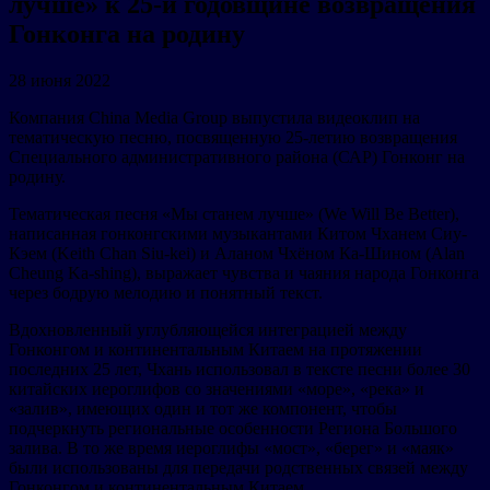
лучше» к 25-й годовщине возвращения
Гонконга на родину
28 июня 2022
Компания China Media Group выпустила видеоклип на
тематическую песню, посвященную 25-летию возвращения
Специального административного района (САР) Гонконг на
родину.
Тематическая песня «Мы станем лучше» (We Will Be Better),
написанная гонконгскими музыкантами Китом Чханем Сиу-
Кэем (Keith Chan Siu-kei) и Аланом Чхёном Ка-Шином (Alan
Cheung Ka-shing), выражает чувства и чаяния народа Гонконга
через бодрую мелодию и понятный текст.
Вдохновленный углубляющейся интеграцией между
Гонконгом и континентальным Китаем на протяжении
последних 25 лет, Чхань использовал в тексте песни более 30
китайских иероглифов со значениями «море», «река» и
«залив», имеющих один и тот же компонент, чтобы
подчеркнуть региональные особенности Региона Большого
залива. В то же время иероглифы «мост», «берег» и «маяк»
были использованы для передачи родственных связей между
Гонконгом и континентальным Китаем.