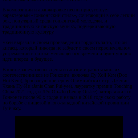
В композиции и аранжировке песни присутствует
характерный «гонконгский стиль», сочетающий в себе легкий
рок, популярный среди гонконгской молодежи, и
традиционную китайскую музыку, подчеркивающую
традиционную культуру.
Чхён выразил в своем произведении гордость за то, что он
китаец, который никогда не забудет о своем первоначальном
устремлении в потоке меняющегося времени и будет упорно
идти вперед, в будущее.
В клипе запечатлены сцены из жизни и работы многих
соотечественников из Гонконга, включая Ду Хой Кем (Doo
Hoi Kem), бронзовую призершу Олимпийских игр, Дженис
Чхань Пу-Йи (Janis Chan Pui-yee), лауреатку премии Touching
China 2021 года, и Лён Он-Ли (Leung On-lee), которая жила в
Гонконге после 90-х годов и начала в 2018 году свою работу
по борьбе с нищетой в юго-западной китайской провинции
Гуйчжоу.