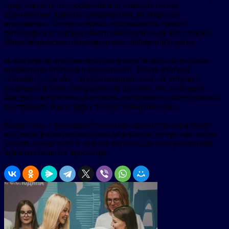
сразу отвечать на сообщения или отмечать их как
прочитанные прямо из уведомления, не открывая
приложение. Теперь в пушах отображаются превью
фотографий и аватары участников групповых чат, а также
общее количество непрочитанных сообщений и чатов.
Новая версия приложения усовершенствовала визуальные
индикаторы статусов пользователей. Теперь статусы
«Онлайн», «Занят», «На больничном» или «В отпуске»
выделяются более контрастными цветами, что позволяет
быстро и интуитивно оценивать доступность собеседников и
выстраивать более эффективную коммуникацию.
Кроме того, с выходом обновления администраторы групп
получили расширенные права модерации: теперь они могут
удалять чужие фото и видеоматериалы для всех участников
прямо из меню их просмотра.