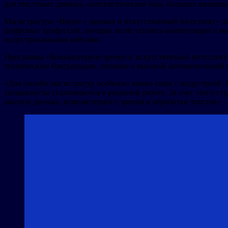
для текстовых данных, лингвистическая база, большие языков
Магистратура «Науки о данных и искусственный интеллект» да
цифровых профессий, которые хотят усилить компетенции в ма
индустриальными кейсами.
Программа «Компьютерное зрение и искусственный интеллект» 
техническим бэкграундом, готовых к высокой математической 
«Для онлайн-магистратур особенно важна связь с индустрией.
специалисты сталкиваются в реальной работе. За счет этого ст
анализа данных, компьютерного зрения и обработки текстов»