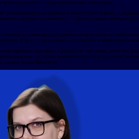
ые модели и проекты с индустриальными партнерами.
ет универсальную подготовку в области Data Science. Программ
шинном обучении и аналитике. Студенты изучают математику, с
посвящена инженерным задачам в области анализа изображений 
нагрузке. В фокусе программы — алгоритмы компьютерного зрен
 Наши партнеры участвуют в разработке программ, помогают фор
уденты получают не только академическую базу, но и опыт решен
, — сказала Юлия Мишенина.