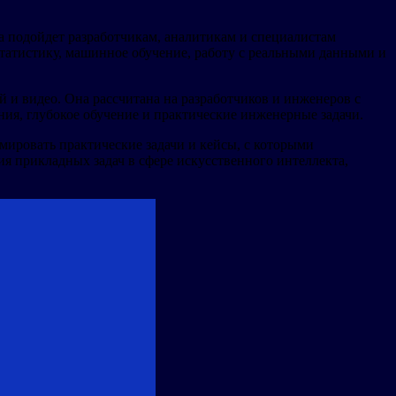
а подойдет разработчикам, аналитикам и специалистам
татистику, машинное обучение, работу с реальными данными и
и видео. Она рассчитана на разработчиков и инженеров с
ия, глубокое обучение и практические инженерные задачи.
мировать практические задачи и кейсы, с которыми
ия прикладных задач в сфере искусственного интеллекта,