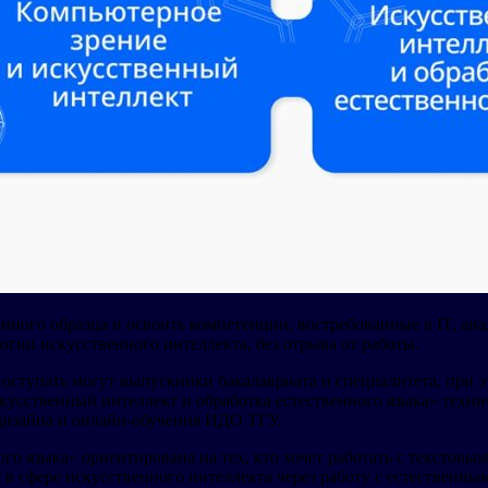
нного образца и освоить компетенции, востребованные в IT, а
огии искусственного интеллекта, без отрыва от работы.
ступать могут выпускники бакалавриата и специалитета, при эт
усственный интеллект и обработка естественного языка» технич
дизайна и онлайн-обучения ИДО ТГУ.
го языка» ориентирована на тех, кто хочет работать с текстов
 в сфере искусственного интеллекта через работу с естествен