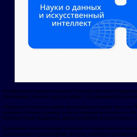
Онлайн-магистратуры позволяют получить диплом государстве
образовании, бизнесе и других сферах, где применяются технол
«Продолжительность каждой программы составляет два года. По
программ «Науки о данных и искусственный интеллект» и «Иск
отметила Юлия Мишенина, директор Центра педагогического 
Программа «Искусственный интеллект и обработка естественно
специалистам и гуманитариям, которые планируют развиваться