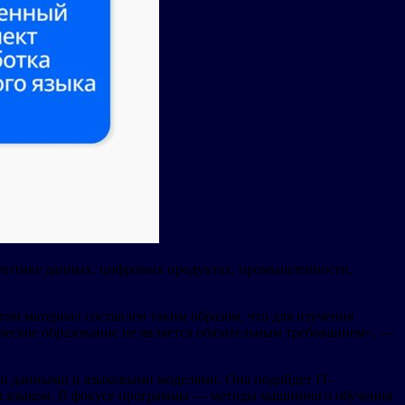
налитике данных, цифровых продуктах, промышленности,
ом материал составлен таким образом, что для изучения
еское образование не является обязательным требованием», —
ыми данными и языковыми моделями. Она подойдет IT-
ным языком. В фокусе программы — методы машинного обучения