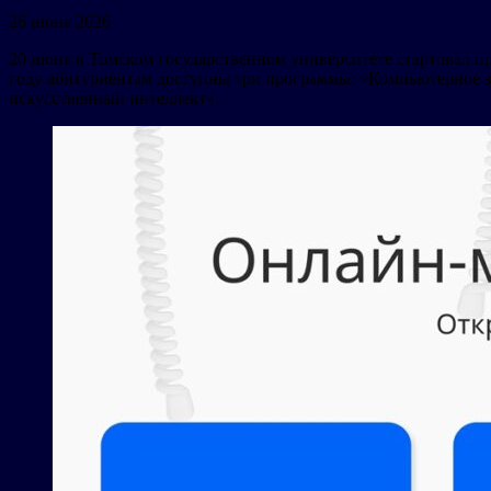
26 июня 2026
20 июня в Томском государственном университете стартовал п
году абитуриентам доступны три программы: «Компьютерное зр
искусственный интеллект».