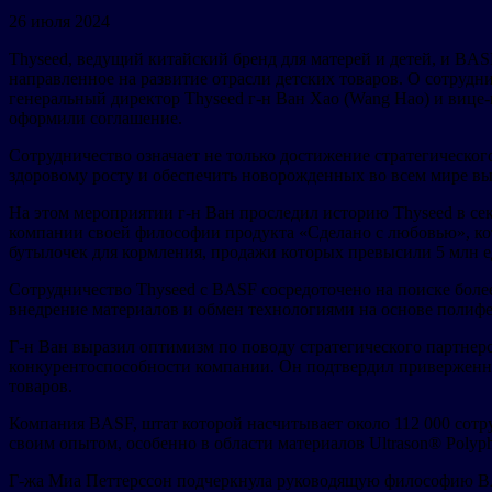
26 июля 2024
Thyseed, ведущий китайский бренд для матерей и детей, и BA
направленное на развитие отрасли детских товаров. О сотрудн
генеральный директор Thyseed г-н Ван Хао (Wang Hao) и вице
оформили соглашение.
Сотрудничество означает не только достижение стратегического
здоровому росту и обеспечить новорожденных во всем мире вы
На этом мероприятии г-н Ван проследил историю Thyseed в се
компании своей философии продукта «Сделано с любовью», ко
бутылочек для кормления, продажи которых превысили 5 млн е
Сотрудничество Thyseed с BASF сосредоточено на поиске бол
внедрение материалов и обмен технологиями на основе полиф
Г-н Ван выразил оптимизм по поводу стратегического партне
конкурентоспособности компании. Он подтвердил приверженн
товаров.
Компания BASF, штат которой насчитывает около 112 000 сотру
своим опытом, особенно в области материалов Ultrason® Polyph
Г-жа Миа Петтерссон подчеркнула руководящую философию BA