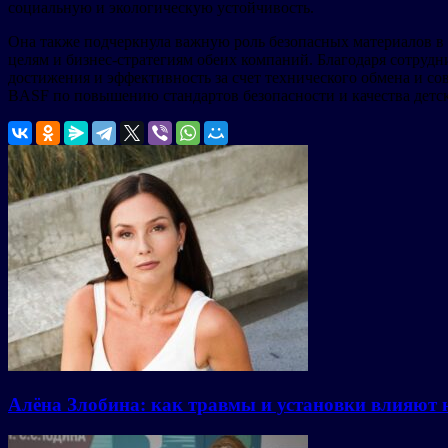
социальную и экологическую устойчивость.
Она также подчеркнула важную роль безопасных материалов в и
целям и бизнес-стратегиям обеих компаний. Благодаря сотруд
достижения и эффективность за счет технического обмена и со
BASF по повышению стандартов безопасности и качества детск
Алёна Злобина: как травмы и установки влияют 