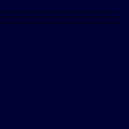
нерство с Thyseed полностью соответствует перспективным
гию цепочки поставок с Thyseed, стимулируя технологические
 Петтерссон также подчеркнула совместные усилия Thyseed и