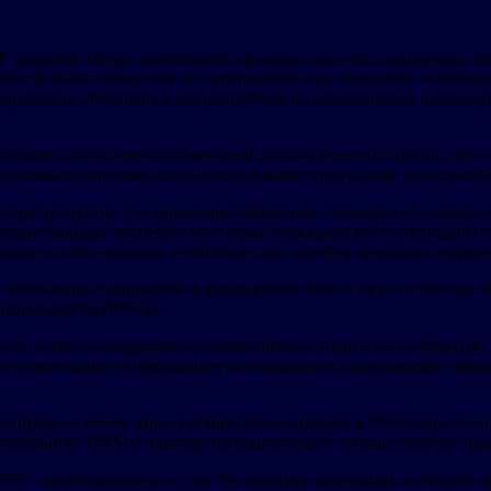
SF, мировой гигант химической промышленности, официально по
ичестве было объявлено на мероприятии под названием «Глобаль
-президент глобального подразделения по специальным полимера
 альянса, но и начало совместной работы Thyseed и BASF. Обе с
сококачественными, более безопасными продуктами для кормлени
кторе продуктов для кормления младенцев с момента его создан
торая выводит потребности и опыт пользователей на передний 
диниц, иллюстрирует устойчивое присутствие компании на рынке
ее безопасных материалов и расширении своего присутствия на
енилсульфона (PPSU).
рства, отметив ожидаемое положительное влияние на глобальну
ость компании непрерывным инновациям и поддержанию самых в
дников по всему миру, а общий объем продаж в 2023 году соста
enylsulfone (PPSU), широко используемых в секторе детских това
SF, заключающуюся в том, что ведущие инновации в области 