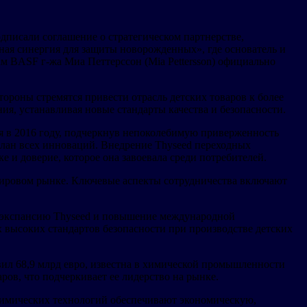
дписали соглашение о стратегическом партнерстве,
ная синергия для защиты новорожденных», где основатель и
м BASF г-жа Миа Петтерссон (Mia Pettersson) официально
тороны стремятся привести отрасль детских товаров к более
я, устанавливая новые стандарты качества и безопасности.
ия в 2016 году, подчеркнув непоколебимую приверженность
план всех инноваций. Внедрение Thyseed переходных
 и доверие, которое она завоевала среди потребителей.
 мировом рынке. Ключевые аспекты сотрудничества включают
ю экспансию Thyseed и повышение международной
ысоких стандартов безопасности при производстве детских
вил 68,9 млрд евро, известна в химической промышленности
ров, что подчеркивает ее лидерство на рынке.
химических технологий обеспечивают экономическую,