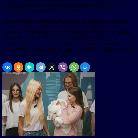
популяризации высоких образцов русского языка и
культуры», – поясняет пресс-служба.
Итоги марафона будут подведены на конференции, которая
пройдет 18 мая в 14.00 в Томской областной библиотеке
имени А.С. Пушкина. На мероприятии выступит гость Дней
славянской письменности и культуры – руководитель
Всероссийского социально-просветительского проекта
«Россия без сквернословия», директор АНО «Наша страна без
сквернословия» Олеся Дьяченко.