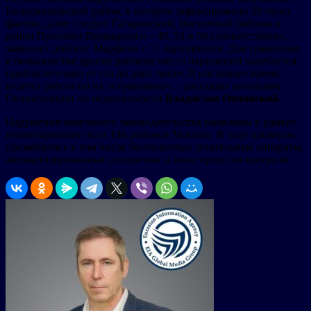
Бескудниковский район, в котором зафиксировано 38 таких
фактов, далее следует Гагаринский, Восточный районы и
район Проспект Вернадского – 49, 54 и 59 соответственно,
замыкает рейтинг Марфино с 71 нарушением. Для сравнения:
в большинстве других районов число нарушений колеблется
приблизительно от ста до двух тысяч. В настоящее время
ведется работа по их устранению», – рассказал начальник
Госинспекции по недвижимости
Владислав Овчинский
.
Нарушения земельного законодательства выявлены в рамках
инвентаризации всех 146 районов Москвы. В ходе проверок
применялись в том числе беспилотные летательные аппараты,
автоматизированные алгоритмы и иные средства контроля.