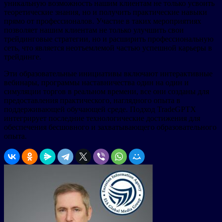
уникальную возможность нашим клиентам не только усвоить
теоретические знания, но и получить практические навыки
прямо от профессионалов. Участие в таких мероприятиях
позволяет нашим клиентам не только улучшить свои
трейдинговые стратегии, но и расширить профессиональную
сеть, что является неотъемлемой частью успешной карьеры в
трейдинге.
Эти образовательные инициативы включают интерактивные
вебинары, программы наставничества один на один и
симуляции торгов в реальном времени, все они созданы для
предоставления практического, наглядного опыта в
поддерживающей обучающей среде. Подход TradeGPTX
интегрирует последние технологические достижения для
обеспечения бесшовного и захватывающего образовательного
опыта.