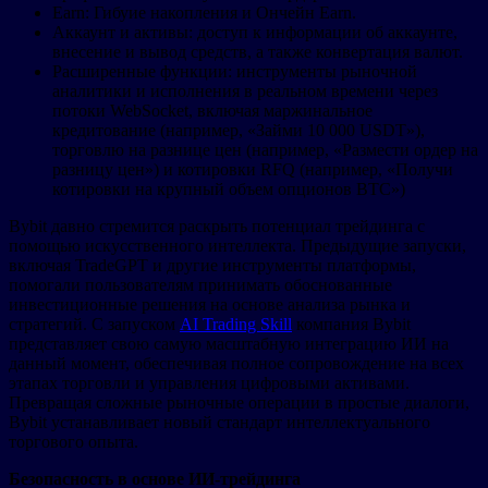
Earn: Гибуие накопления и Ончейн Earn.
Аккаунт и активы: доступ к информации об аккаунте,
внесение и вывод средств, а также конвертация валют.
Расширенные функции: инструменты рыночной
аналитики и исполнения в реальном времени через
потоки WebSocket, включая маржинальное
кредитование (например, «Займи 10 000 USDT»),
торговлю на разнице цен (например, «Размести ордер на
разницу цен») и котировки RFQ (например, «Получи
котировки на крупный объем опционов BTC»)
Bybit давно стремится раскрыть потенциал трейдинга с
помощью искусственного интеллекта. Предыдущие запуски,
включая TradeGPT и другие инструменты платформы,
помогали пользователям принимать обоснованные
инвестиционные решения на основе анализа рынка и
стратегий. С запуском
AI Trading Skill
компания Bybit
представляет свою самую масштабную интеграцию ИИ на
данный момент, обеспечивая полное сопровождение на всех
этапах торговли и управления цифровыми активами.
Превращая сложные рыночные операции в простые диалоги,
Bybit устанавливает новый стандарт интеллектуального
торгового опыта.
Безопасность в основе ИИ-трейдинга