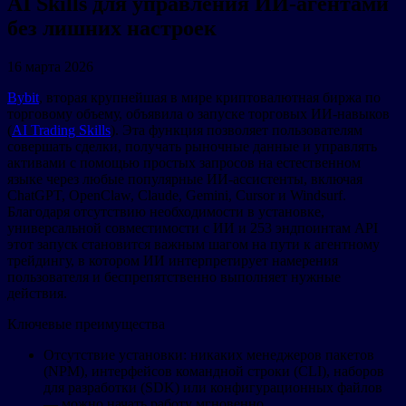
AI Skills для управления ИИ-агентами
без лишних настроек
16 марта 2026
Bybit
, вторая крупнейшая в мире криптовалютная биржа по
торговому объему, объявила о запуске торговых ИИ-навыков
(
AI Trading Skills
). Эта функция позволяет пользователям
совершать сделки, получать рыночные данные и управлять
активами с помощью простых запросов на естественном
языке через любые популярные ИИ-ассистенты, включая
ChatGPT, OpenClaw, Claude, Gemini, Cursor и Windsurf.
Благодаря отсутствию необходимости в установке,
универсальной совместимости с ИИ и 253 эндпоинтам API
этот запуск становится важным шагом на пути к агентному
трейдингу, в котором ИИ интерпретирует намерения
пользователя и беспрепятственно выполняет нужные
действия.
Ключевые преимущества
Отсутствие установки: никаких менеджеров пакетов
(NPM), интерфейсов командной строки (CLI), наборов
для разработки (SDK) или конфигурационных файлов
— можно начать работу мгновенно.