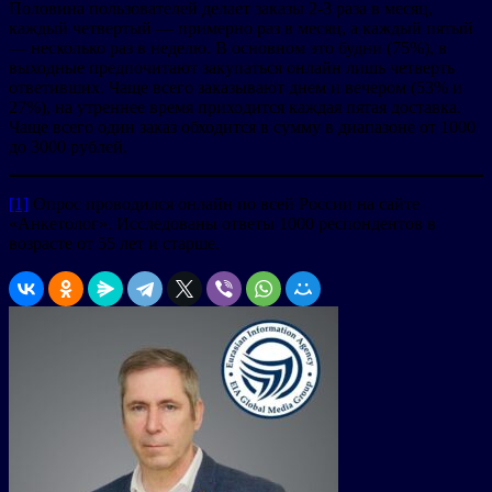
Половина пользователей делает заказы 2-3 раза в месяц,
каждый четвертый — примерно раз в месяц, а каждый пятый
— несколько раз в неделю. В основном это будни (75%), в
выходные предпочитают закупаться онлайн лишь четверть
ответивших. Чаще всего заказывают днем и вечером (53% и
27%), на утреннее время приходится каждая пятая доставка.
Чаще всего один заказ обходится в сумму в диапазоне от 1000
до 3000 рублей.
[1]
Опрос проводился онлайн по всей России на сайте
«Анкетолог». Исследованы ответы 1000 респондентов в
возрасте от 55 лет и старше.