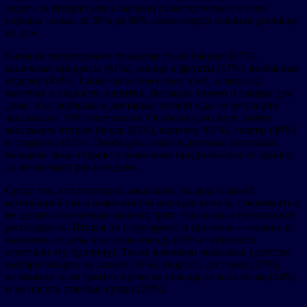
ходить за продуктами в магазин самостоятельно: в этих
городах только от 30% до 60% пенсионеров освоили доставку
на дом.
Самыми популярными товарами стали бакалея (67%),
молочные продукты (61%), овощи и фрукты (57%), колбасные
изделия (45%). Также часто покупают хлеб, заморозку,
выпечку и сладости, напитки, бытовую химию и товары для
дома. Востребована и доставка готовой еды: ее регулярно
заказывают 35% ответивших. Особенно россияне любят
заказывать вторые блюда (63%), выпечку (61%), салаты (49%)
и сэндвичи (45%). Пообедать этими и другими готовыми
блюдами люди старшего поколения предпочитают от одного
до нескольких раз в неделю.
Среди тех, кто регулярно заказывает на дом, главной
мотивацией стала возможность выгодно купить, сэкономить и
не делать спонтанных лишних трат: эти плюсы отметили все
респонденты. Вторая по популярности причина — можно не
выходить из дома в плохую погоду (66% ответивших
отметили эту причину). Также важными оказались удобство
выбора товаров на экране (39%), скорость доставки (27%),
возможность не тратить время на походы по магазинам (24%)
и не носить тяжелые сумки (21%).