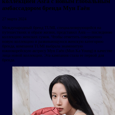
коллекцией Asra с новым глобальным
амбассадором бренда Мун Гаён
27 марта 2024
Международный бренд TUMI, специализирующийся на
путешествиях и образе жизни, представил Asra — последнюю
коллекцию женских сумок. Чтобы отметить совершенно
новую коллекцию и развивающуюся женскую категорию
бренда, компания TUMI выбрала знаменитую
южнокорейскую актрису Мун Гаён (Mun Ka Young) в качестве
лица новой коллекции. Эта кампания стала ее первой для
бренда.