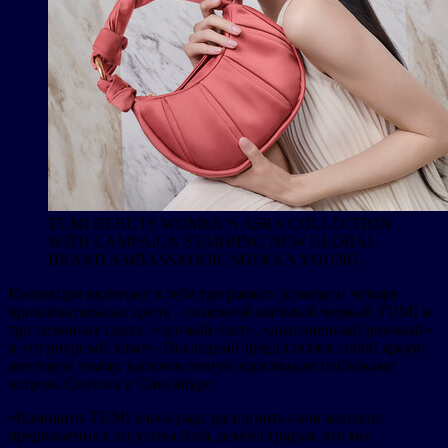
TUMI DEBUTS WOMEN’S ASRA COLLECTION
WITH CAMPAIGN STARRING NEW GLOBAL
BRAND AMBASSADOR, MUN KA YOUNG
Коллекция включает в себя три разных размера и четыре
привлекательных цвета – основной матовый черный TUMI и
три сезонных цвета: «лунный свет», «драгоценный розовый»
и «пурпурный закат». Последний представляет собой яркую
цветовую гамму, вдохновленную красивыми пейзажами
острова Сентоса в Сингапуре.
«Компания TUMI очень рада расширить свои женские
предложения с запуском Asra, демонстрируя, что мы