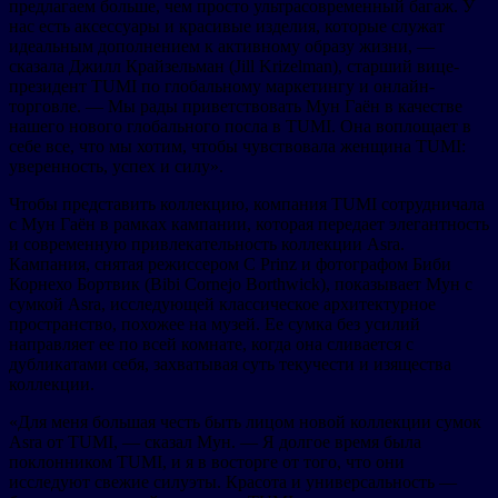
предлагаем больше, чем просто ультрасовременный багаж. У
нас есть аксессуары и красивые изделия, которые служат
идеальным дополнением к активному образу жизни, —
сказала Джилл Крайзельман (Jill Krizelman), старший вице-
президент TUMI по глобальному маркетингу и онлайн-
торговле. — Мы рады приветствовать Мун Гаён в качестве
нашего нового глобального посла в TUMI. Она воплощает в
себе все, что мы хотим, чтобы чувствовала женщина TUMI:
уверенность, успех и силу».
Чтобы представить коллекцию, компания TUMI сотрудничала
с Мун Гаён в рамках кампании, которая передает элегантность
и современную привлекательность коллекции Asra.
Кампания, снятая режиссером C Prinz и фотографом Биби
Корнехо Бортвик (Bibi Cornejo Borthwick), показывает Мун с
сумкой Asra, исследующей классическое архитектурное
пространство, похожее на музей. Ее сумка без усилий
направляет ее по всей комнате, когда она сливается с
дубликатами себя, захватывая суть текучести и изящества
коллекции.
«Для меня большая честь быть лицом новой коллекции сумок
Asra от TUMI, — сказал Мун. — Я долгое время была
поклонником TUMI, и я в восторге от того, что они
исследуют свежие силуэты. Красота и универсальность —