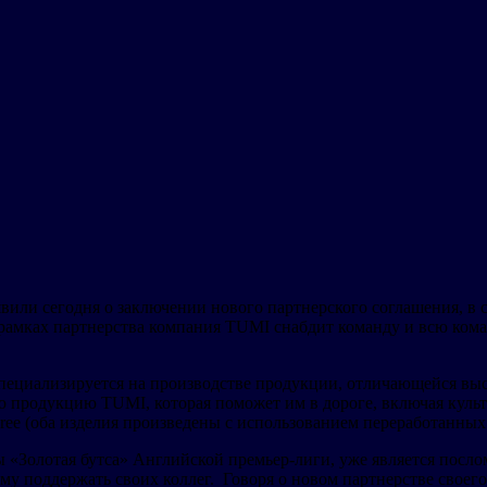
или сегодня о заключении нового партнерского соглашения, в
 рамках партнерства компания TUMI снабдит команду и всю ко
ециализируется на производстве продукции, отличающейся выс
продукцию TUMI, которая поможет им в дороге, включая культо
ree (оба изделия произведены с использованием переработанных
 «Золотая бутса» Английской премьер-лиги, уже является посл
у поддержать своих коллег. Говоря о новом партнерстве своего 