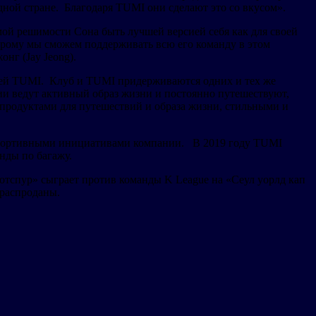
дной стране. Благодаря TUMI они сделают это со вкусом».
ой решимости Сона быть лучшей версией себя как для своей
торому мы сможем поддерживать всю его команду в этом
нг (Jay Jeong).
нией TUMI. Клуб и TUMI придерживаются одних и тех же
ии ведут активный образ жизни и постоянно путешествуют,
 продуктами для путешествий и образа жизни, стильными и
 спортивными инициативами компании. В 2019 году TUMI
нды по багажу.
отспур» сыграет против команды K League на «Сеул уорлд кап
 распроданы.