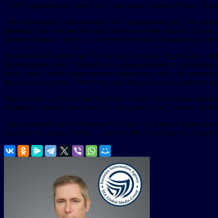
TUMI поддерживает мой клуб этим летом в нашем турне. Я рад
«Мы стремимся к укреплению этого сотрудничества, и на прот
команды, так и в качестве представителя своей родной стран
знаменательном турне, и с нетерпением ждем возможности попр
Коммерческий директор «Тоттенхэм Хотспур» Тодд Клайн (Tod
бескомпромиссных стандартов и полны решимости добиваться 
часто имея с собой самое ценное имущество, пока они находя
функциональными, с тем чтобы они могли и дальше работать в
Партнерство с «Тоттенхэм Хотспур» станет уже вторым подо
объявила о начале многолетнего сотрудничества с командой Фо
Предсезонный тур «Тоттенхэм Хотспур» по Южной Корее включа
стадиум» 13 июля, а затем — против ФК «Севилья» на «Сувон у