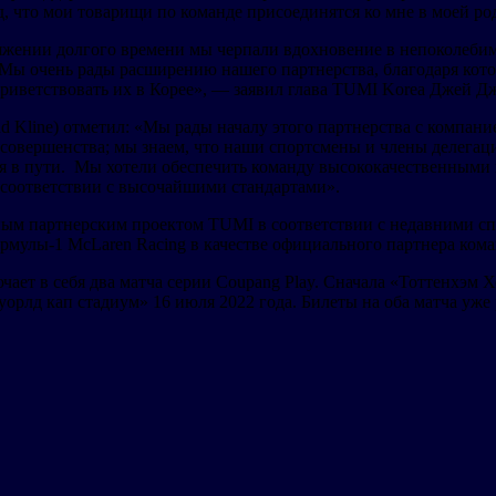
, что мои товарищи по команде присоединятся ко мне в моей ро
яжении долгого времени мы черпали вдохновение в непоколебим
ы. Мы очень рады расширению нашего партнерства, благодаря ко
иветствовать их в Корее», — заявил глава TUMI Korea Джей Джо
d Kline) отметил: «Мы рады началу этого партнерства с компа
совершенства; мы знаем, что наши спортсмены и члены делегац
тся в пути. Мы хотели обеспечить команду высококачественными
 соответствии с высочайшими стандартами».
бным партнерским проектом TUMI в соответствии с недавними
рмулы-1 McLaren Racing в качестве официального партнера кома
ет в себя два матча серии Coupang Play. Сначала «Тоттенхэм Х
орлд кап стадиум» 16 июля 2022 года. Билеты на оба матча уже