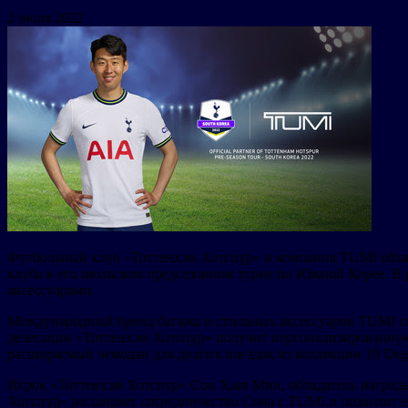
2 июля 2022
Футбольный клуб «Тоттенхэм Хотспур» и компания TUMI объяв
клуба в его июльском предсезонном турне по Южной Корее. В
аксессуарами.
Международный бренд багажа и стильных аксессуаров TUMI сп
делегации «Тоттенхэм Хотспур» получит персонализированную 
расширяемый чемодан для долгих поездок из коллекции 19 Deg
Игрок «Тоттенхэм Хотспур» Сон Хын Мин, обладатель награды
Хотспур» расширяет сотрудничество Сона с TUMI и позволит ем