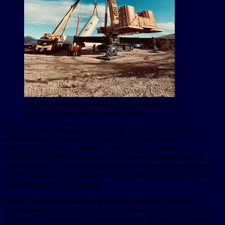
XCMG’s Advanced Drilling Rig Conquers Tough
Terrain in Serbia’s Gas Pipeline Project.
Район вблизи реки Дунай известен своими влажными
почвенными условиями и слоями твердого грунта,
перемежающегося с песком и галькой, что особенно
затрудняет бурение. Необходимость точной навигации по
извилистому пути реки предъявляла исключительно высокие
требования как к производительности оборудования, так и к
технологиям эксплуатации.
После тщательной оценки и сравнения возможностей
оборудования местные клиенты выбрали для этого проекта
сочетание горизонтально-направленной буровой установки