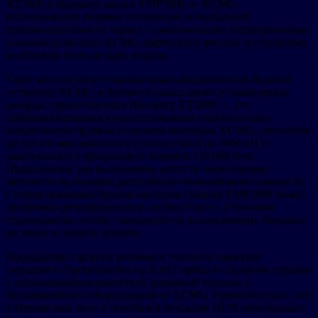
XZ3600 и бурового насоса XMP2800 от XCMG.
Использование базовых технологий и стабильной
производительности наряду с комплексными операционными
планами позволило XCMG эффективно решить эту проблему
за рубежом всего за одну неделю.
Такое же сочетание горизонтально-направленной буровой
установки XCMG и бурового насоса ранее устанавливало
рекорды строительства в Нигерии. XZ3600 — это
саморазвивающаяся крупнотоннажная горизонтально-
направленная буровая установка компании XCMG, способная
достигать максимального усилия отката до 3600 кН и
максимального вращающего момента 120 000 Н•m.
Предназначен для выполнения работ по пересечению
местности на большие расстояния и повышенной сложности.
Сопровождающая буровая насосная станция XMP2800 может
автономно регулироваться в соответствии с условиями
строительства, чтобы сэкономить на использовании бурового
раствора и снизить затраты.
Предыдущие проекты включают участие в проектах
городского строительства по всей Сербии и соседним странам
с использованием различной дорожной техники и
бестраншейного оборудования от XCMG. Примечательно, что
в Нишавском округе новейший бульдозер D170 дебютировал