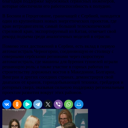
благодаря поддержке зарубежных сервисных инженеров,
которые обеспечили его работоспособность к полудню.
В Боснии и Герцеговине, граничащей с Сербией, находится
один из крупнейших новых энергетических проектов, где
кран ветродвигателя, самый большой телескопический
стреловой кран, экспортируемый из Китая, отмечает свой
рекорд подъема среди аналогичных моделей в отрасли.
Помимо этих достижений в Сербии, есть вклад в первую
автомагистраль Черногории, соединяющую ее столицу с
северными сербскими регионами через скоростную
автомагистраль, где машины для бурения туннелей играли
решающую роль; а также участие в горных работах по
строительству дорожных мостов в Македонии, Болгарии,
Венгрии и других соседних странах, демонстрируя свой
диапазон от кранов, горнодобывающей техники, грейдеров и
роторных сверл, оказывая сильную поддержку региональным
проектам развития вокруг этих районов.