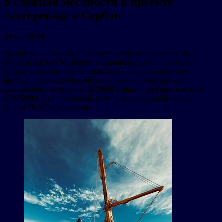
в сложной местности в проекте
газопровода в Сербии
24 мая 2024
Значительно развивая инфраструктуру природного газа
Сербии, XCMG Machinery завершила сложный участок
проекта газопровода на реке Дунай с использованием
высокопроизводительной установки горизонтально-
направленного бурения XZ3600 в паре с буровым насосом
XMP2800. Этот «силовой дуэт» преодолел слой твердой
почвы 70 МПа за неделю.