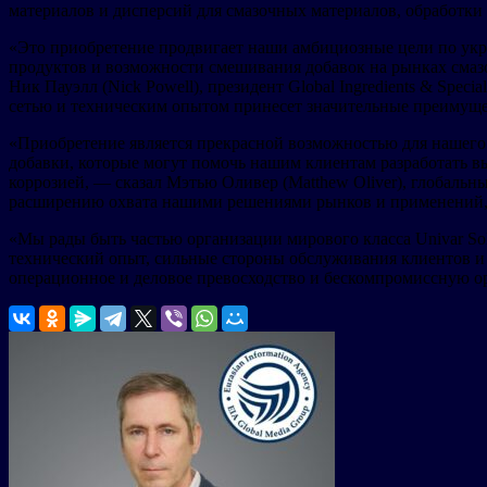
материалов и дисперсий для смазочных материалов, обработки 
«Это приобретение продвигает наши амбициозные цели по укр
продуктов и возможности смешивания добавок на рынках смазо
Ник Пауэлл (Nick Powell), президент Global Ingredients & Spe
сетью и техническим опытом принесет значительные преимуще
«Приобретение является прекрасной возможностью для нашего 
добавки, которые могут помочь нашим клиентам разработать 
коррозией, — сказал Мэтью Оливер (Matthew Oliver), глобальн
расширению охвата нашими решениями рынков и применений, 
«Мы рады быть частью организации мирового класса Univar So
технический опыт, сильные стороны обслуживания клиентов и
операционное и деловое превосходство и бескомпромиссную 