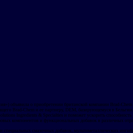
ния») объявила о приобретении британской компании Brad-Chem H
щего Brad-Chem и ее партнеру, DEM, базирующемуся в Бельгии. 
utions Ingredients & Specialties и поможет ускорить способност
зовых компонентов и функциональных добавок в различных отр
и специальных смазочных добавок, мультиметаллических ингиби