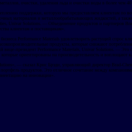
металлов, очистки, удаления льда и очистки воды в более чем 40
еплению поддержки, которую мы предоставляем клиентам по вс
чных материалов и металлообрабатывающих жидкостей, а также 
cialties, Univar Solutions. — Объединение продуктов и партнеро
ства клиентам и поставщикам».
бизнеса Performance Materials удовлетворить растущий спрос 
высокопроизводительные продукты, которые снижают потреблени
ый вице-президент Performance Materials, Univar Solutions. — 
которые ориентированы на производительность и воплощают кл
lutions», — сказал Крис Брэди, управляющий директор Brad-Ch
 портфель продуктов. Это отличное сочетание между компаниям
ориентацию на инновации».