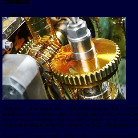
добавок
10 февраля 2025
Компания Univar Solutions LLC («Univar Solutions» или «Компа
приобретение Brad-Kem, совместного предприятия, принадлежа
и смазочных добавок, расширит существующий бизнес Univar Sol
смешивание специальных смазочных добавок, специальных ба
Brad-Chem специализируется на распространении и смешивани