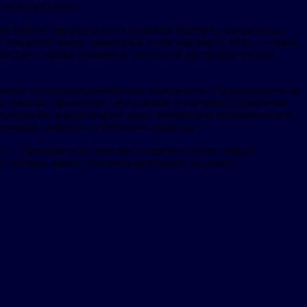
 странах Европы.
ей Европе, предлагая более широкий портфель специальных
покрытий, клеев, герметиков и эластомеров (CASE), — сказал
в Brad-Chem с нашей обширной глобальной дистрибьюторской
клиентов на специальные базовые компоненты и функциональные
е энергии, продлевают срок службы и улучшают управление
Это соглашение демонстрирует нашу неизменную приверженность
ючевые элементы устойчивого развития».
em. — Приобретение поможет опираться на наш общий
и, которые имеют отличную репутацию на рынке,