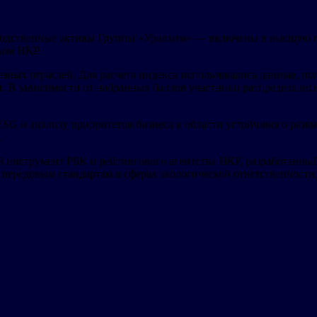
ственные активы Группы «Уралхим» — включены в высшую груп
вом НКР.
азных отраслей. Для расчета индекса использовались данные, п
. В зависимости от набранных баллов участники распределялис
G и анализу приоритетов бизнеса в области устойчивого развит
.
 инструмент РБК и рейтингового агентства НКР, разработанны
т передовым стандартам в сферах экологической ответственност