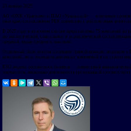
25 ноября 2025
АО «ОХК «Уралхим» и ПАО «Уралкалий» — ключевые производ
ежегодно составляемом РБК совместно с рейтинговым агентст
В 2025 году в итоговом списке представлены 75 компаний из р
по экологической, социальной и управленческой составляющим
средний, выше среднего, высокий.
Отдельный блок анкеты посвящен трансформации подходов к ES
компаний, но и отследить динамику изменений в их стратегиях
ESG-индекс российского бизнеса — совместный аналитический
определить, насколько деятельность организаций соответствуе