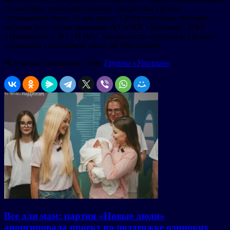
Совокупные производственные мощности Группы
составляют около 25 млн тонн. Среди ключевых активов —
ведущие российские компании АО «ОХК «Уралхим», ПАО
«Уралкалий» и АО «ТОАЗ». Численность персонала Группы
«Уралхим» составляет около 38 000 человек.
Источник сообщения: сайт
Группы «Уралхим»
Все для мам: партия «Новые люди»
анонсировала проект по поддержке одиноких