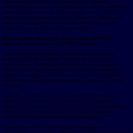
условия труда. Важно, что вектор сейчас направлен на
подготовку именно тех специалистов, в которых нуждаются
наши промышленники. Поэтому убежден, что в Пермском
крае можно построить успешную карьеру. А с профессией
можно определиться уже начиная со школьной скамьи.
Осталось дело за малым – просто учиться».
Инесса Коген, заместитель генерального директора —
директор по персоналу АО «ОХК «Уралхим»:
«Уралхим» рассматривает социальные инвестиции как
важнейший вклад в развитие городов, где ведет свою
деятельность. Мы создаем единую экосистему развития:
инвестируем в территории, где живут наши сотрудники,
развиваем их профессиональные и личностные качества и
готовим новое поколение специалистов, начиная с детского
возраста.
АО «ОХК «Уралхим» — один из крупнейших мировых
производителей и экспортеров азотных и комплексных
удобрений, входящий в Группу «Уралхим». Производственные
мощности Компании расположены в Калининградской,
Кировской, Московской областях и Пермском крае.
Группа «Уралхим» — один из мировых лидеров по
производству минеральных удобрений и химической продукции.