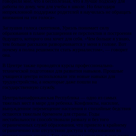
говорили мне, что я бесполезная, что я лучше подхожу для
работы по дому, чем для учебы в школе. Но благодаря
непреклонной поддержке родителей я научилась не обращать
внимания на эти голоса».
Заглушив голоса скептиков, Уриэль понимает силу
образования в плане расширения ее перспектив и построения
будущего, которого она хочет для себя. «Чем больше я узнаю,
тем больше рассказов разворачивается у меня в голове. Вот
почему я полна решимости стать журналистом», — говорит
она.
В Центре также проводятся курсы профессионально-
технической подготовки для развития навыков. Прошлые
учащиеся центра использовали эти новые навыки для
трудоустройства, а некоторые даже пошли на
государственную службу.
Центральноафриканская Республика — одно из самых
тяжелых мест в мире для ребенка. Конфликты, насилие,
вынужденное перемещение населения и стихийные бедствия
остаются тяжелым бременем для страны. Годы
нестабильности способствовали развалу и без того
ограниченных служб образования, что привело к крайнему
ограничению или отсутствию доступа к образованию во
многих частях страны. Там, где школы открыты, в них часто