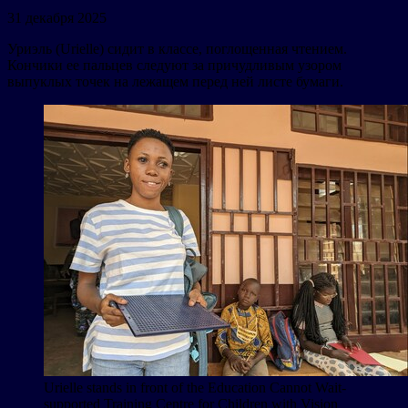
31 декабря 2025
Уриэль (Urielle) сидит в классе, поглощенная чтением.
Кончики ее пальцев следуют за причудливым узором
выпуклых точек на лежащем перед ней листе бумаги.
Urielle stands in front of the Education Cannot Wait-
supported Training Centre for Children with Vision