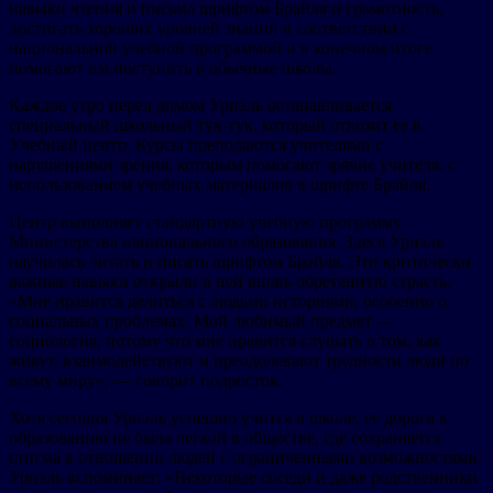
навыки чтения и письма шрифтом Брайля и грамотность,
достигать хороших уровней знаний в соответствии с
национальной учебной программой и в конечном итоге
помогают им поступить в обычные школы.
Каждое утро перед домом Уриэль останавливается
специальный школьный тук-тук, который отвозит ее в
Учебный центр. Курсы преподаются учителями с
нарушениями зрения, которым помогают зрячие учителя, с
использованием учебных материалов в шрифте Брайля.
Центр выполняет стандартную учебную программу
Министерства национального образования. Здесь Уриэль
научилась читать и писать шрифтом Брайля. Эти критически
важные навыки открыли в ней вновь обретенную страсть.
«Мне нравится делиться с людьми историями, особенно о
социальных проблемах. Мой любимый предмет —
социология, потому что мне нравится слушать о том, как
живут, взаимодействуют и преодолевают трудности люди по
всему миру», — говорит подросток.
Хотя сегодня Уриэль успешно учится в школе, ее дорога к
образованию не была легкой в обществе, где сохраняется
стигма в отношении людей с ограниченными возможностями.
Уриэль вспоминает: «Некоторые соседи и даже родственники