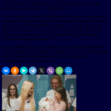
спортсменкой. Я тренируюсь три раза в неделю в беге на
длинные дистанции!» — говорит она.
А пока Уриэль планирует продолжать учиться и рассказывать
истории, чтобы вдохновлять окружающих. Широко улыбаясь,
она говорит: «Рассказывать истории — это моя страсть. Я
знаю, что это долгий путь и что у меня есть еще минимум
шесть лет до университета. Но когда-нибудь у меня будет
собственная радиопрограмма!»
Ее устремления не знают границ, а ее достижения являются
свидетельством потенциала, который есть у всех детей, когда
они получают образование, ресурсы и поддержку,
необходимые для процветания.