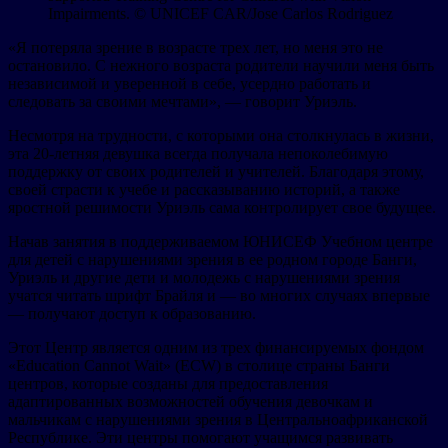
Impairments. © UNICEF CAR/Jose Carlos Rodriguez
«Я потеряла зрение в возрасте трех лет, но меня это не
остановило. С нежного возраста родители научили меня быть
независимой и уверенной в себе, усердно работать и
следовать за своими мечтами», — говорит Уриэль.
Несмотря на трудности, с которыми она столкнулась в жизни,
эта 20-летняя девушка всегда получала непоколебимую
поддержку от своих родителей и учителей. Благодаря этому,
своей страсти к учебе и рассказыванию историй, а также
яростной решимости Уриэль сама контролирует свое будущее.
Начав занятия в поддерживаемом ЮНИСЕФ Учебном центре
для детей с нарушениями зрения в ее родном городе Банги,
Уриэль и другие дети и молодежь с нарушениями зрения
учатся читать шрифт Брайля и — во многих случаях впервые
— получают доступ к образованию.
Этот Центр является одним из трех финансируемых фондом
«Education Cannot Wait» (ECW) в столице страны Банги
центров, которые созданы для предоставления
адаптированных возможностей обучения девочкам и
мальчикам с нарушениями зрения в Центральноафриканской
Республике. Эти центры помогают учащимся развивать