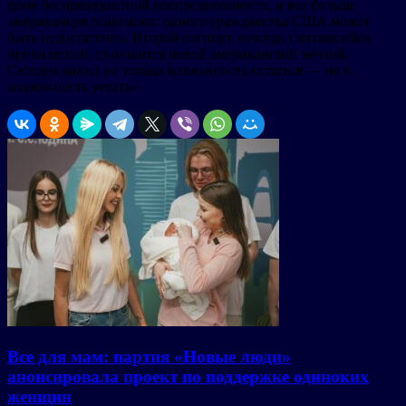
фоне беспрецедентной неопределенности, и все больше
американцев понимают: одного гражданства США может
быть недостаточно. Второй паспорт, некогда считавшийся
привилегией, становится новой американской мечтой.
Сегодня важна не только возможность остаться — но и
возможность уехать».
Все для мам: партия «Новые люди»
анонсировала проект по поддержке одиноких
женщин