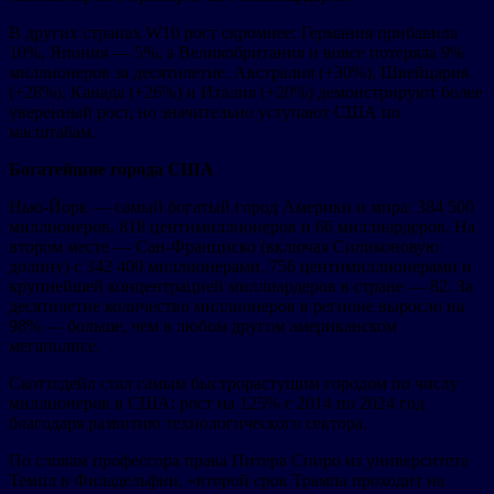
В других странах W10 рост скромнее: Германия прибавила
10%, Япония — 5%, а Великобритания и вовсе потеряла 9%
миллионеров за десятилетие. Австралия (+30%), Швейцария
(+28%), Канада (+26%) и Италия (+20%) демонстрируют более
уверенный рост, но значительно уступают США по
масштабам.
Богатейшие города США
Нью-Йорк — самый богатый город Америки и мира: 384 500
миллионеров, 818 центимиллионеров и 66 миллиардеров. На
втором месте — Сан-Франциско (включая Силиконовую
долину) с 342 400 миллионерами, 756 центимиллионерами и
крупнейшей концентрацией миллиардеров в стране — 82. За
десятилетие количество миллионеров в регионе выросло на
98% — больше, чем в любом другом американском
мегаполисе.
Скоттсдейл стал самым быстрорастущим городом по числу
миллионеров в США: рост на 125% с 2014 по 2024 год
благодаря развитию технологического сектора.
По словам профессора права Питера Спиро из университета
Темпл в Филадельфии, «второй срок Трампа проходит на