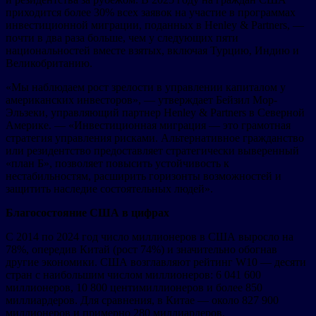
приходится более 30% всех заявок на участие в программах
инвестиционной миграции, поданных в Henley & Partners, —
почти в два раза больше, чем у следующих пяти
национальностей вместе взятых, включая Турцию, Индию и
Великобританию.
«Мы наблюдаем рост зрелости в управлении капиталом у
американских инвесторов», — утверждает Бейзил Мор-
Эльзеки, управляющий партнер Henley & Partners в Северной
Америке. — «Инвестиционная миграция — это грамотная
стратегия управления рисками. Альтернативное гражданство
или резидентство предоставляет стратегически выверенный
«план Б», позволяет повысить устойчивость к
нестабильностям, расширить горизонты возможностей и
защитить наследие состоятельных людей».
Благосостояние США в цифрах
С 2014 по 2024 год число миллионеров в США выросло на
78%, опередив Китай (рост 74%) и значительно обогнав
другие экономики. США возглавляют рейтинг W10 — десяти
стран с наибольшим числом миллионеров: 6 041 600
миллионеров, 10 800 центимиллионеров и более 850
миллиардеров. Для сравнения, в Китае — около 827 900
миллионеров и примерно 280 миллиардеров.