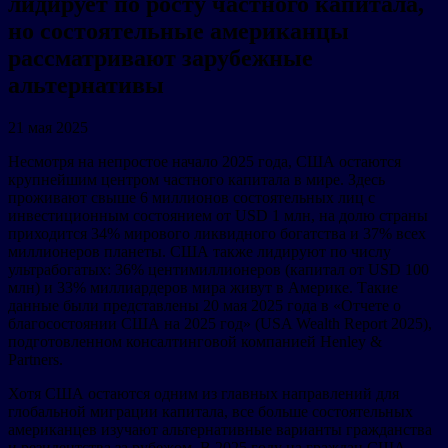
лидирует по росту частного капитала,
но состоятельные американцы
рассматривают зарубежные
альтернативы
21 мая 2025
Несмотря на непростое начало 2025 года, США остаются
крупнейшим центром частного капитала в мире. Здесь
проживают свыше 6 миллионов состоятельных лиц с
инвестиционным состоянием от USD 1 млн, на долю страны
приходится 34% мирового ликвидного богатства и 37% всех
миллионеров планеты. США также лидируют по числу
ультрабогатых: 36% центимиллионеров (капитал от USD 100
млн) и 33% миллиардеров мира живут в Америке. Такие
данные были представлены 20 мая 2025 года в «Отчете о
благосостоянии США на 2025 год» (USA Wealth Report 2025),
подготовленном консалтинговой компанией Henley &
Partners.
Хотя США остаются одним из главных направлений для
глобальной миграции капитала, все больше состоятельных
американцев изучают альтернативные варианты гражданства
и резидентства за рубежом. В 2025 году на граждан США