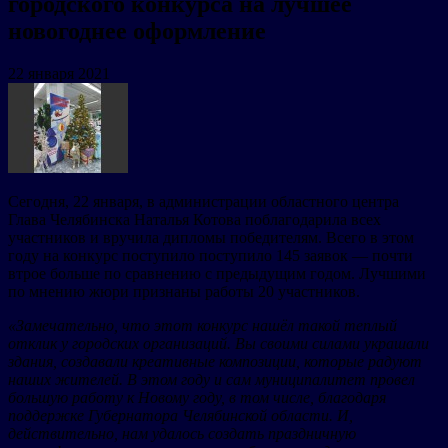
городского конкурса на лучшее
новогоднее оформление
22 января 2021
Сегодня, 22 января, в администрации областного центра
Глава Челябинска Наталья Котова поблагодарила всех
участников и вручила дипломы победителям. Всего в этом
году на конкурс поступило поступило 145 заявок — почти
втрое больше по сравнению с предыдущим годом. Лучшими
по мнению жюри признаны работы 20 участников.
«Замечательно, что этот конкурс нашёл такой теплый
отклик у городских организаций. Вы своими силами украшали
здания, создавали креативные композиции, которые радуют
наших жителей. В этом году и сам муниципалитет провел
большую работу к Новому году, в том числе, благодаря
поддержке Губернатора Челябинской области. И,
действительно, нам удалось создать праздничную