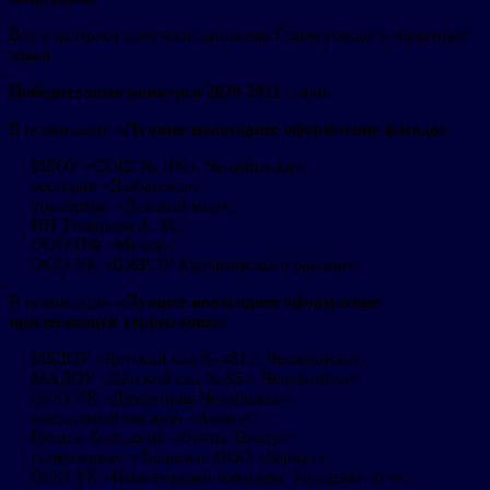
Все участники получили дипломы Главы города и памятные
знаки.
Победителями конкурса 2020-2021
стали:
В номинации
«Лучшее новогоднее оформление фасада»
:
— МБОУ «СОШ № 109 г. Челябинска»;
— ресторан «Barbaresсo»;
— универмаг «Детский мир»;
— ИП Темирова А. М.;
— ООО ПФ «Мечта»;
— ООО УК «ПЖРЭУ Курчатовского района»;
В номинации
«Лучшее новогоднее оформление
прилегающей территории»
:
— МБДОУ «Детский сад № 481 г. Челябинска»;
— МАДОУ «Детский сад № 85 г. Челябинска»;
— ООО УК «Домоуправ-Челябинск»;
— ювелирный магазин «Алмаз»;
— Группа Компаний «Оптик-Центр»;
— гипермаркет «Теорема» ООО «Беркут»;
— ООО УК «Инженерный комплекс Западный луч»;