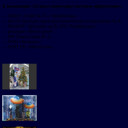
В номинации «Лучшее новогоднее световое оформление»:
— МБОУ «СОШ № 75 г. Челябинска»;
— МАУЗ Детская городская клиническая поликлиника № 8;
— МАДОУ «Детский сад № 476 г.Челябинска»;
— ресторан «Brut is good»;
— ИП Газизуллина Ф. Г.;
— ООО «Регинас»;
— ООО УК «Манхеттен».