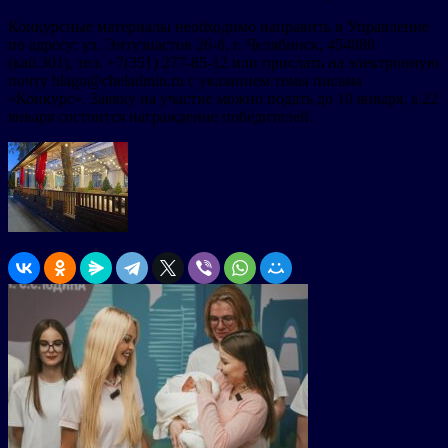
Конкурсные материалы необходимо направить в Управление
по адресу: ул. Энтузиастов 26-б, г. Челябинск, 454080
(каб.301), тел. +7(351) 277-85-12 или прислать на электронную
почту blago@cheladmin.ru с указанием темы письма
«Конкурс». Заявку на участие можно подать до 10 января, а 22
января состоится награждение победителей.