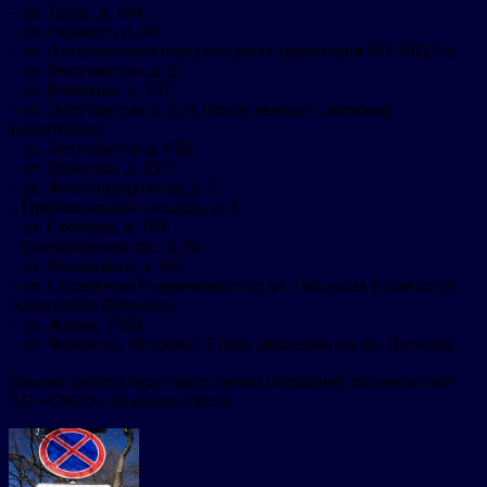
– ул. Труда, д. 164;
– ул. Горького, д. 68;
– ул. Автодорожная (предзаводская территория АО «ЧЦЗ»);
– ул. Энтузиастов, д. 2;
– ул. Коммуны, д. 137;
– ул. Энтузиастов, д. 21А (после выезда с дворовой
территории);
– ул. Энтузиастов д. 15В;
– ул. Доватора, д. 35/1;
– ул. Железнодорожная, д. 7;
– Привокзальная площадь, д. 1;
– ул. Свободы, д. 169;
– Свердловский пр., д. 84;
– ул. Воровского, д. 40;
– ул. Скульптора Головницкого от ул. Габдуллы Тукая до ул.
Александра Шмакова;
– ул. Жилая, 376В;
– ул. Чичерина, 30 корпус 5 (при движении по пр. Победы).
Данные работы будут выполнены подрядной организацией
АО «СМЭУ» до конца апреля.