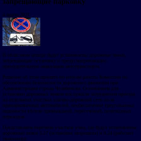
запрещающие парковку
4 марта 2021
В областном центре будут установлены дорожные знаки,
запрещающие остановку и предусматривающие
принудительную эвакуацию автотранспорта.
Решение об этом принято по итогам работы Комиссии по
обеспечению безопасности дорожного движения при
Администрации города Челябинска. Основанием для
установки дорожных знаков послужили затруднения проезда
на отдельных участках улично-дорожной сети из-за
припаркованных автомобилей, необеспечение треугольника
видимости вблизи примыканий, пересечений, пешеходных
переходов.
Представляем перечень участков улиц, где будут установлены
дорожные знаки 3.27 (остановка запрещена) и 8.24 (работает
эвакуатор):