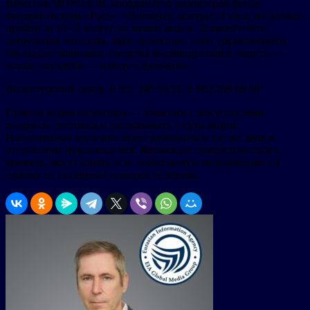
Вячеслав МОРОЗОВ, координатор волонтеров фонда
продовольствия «Русь»: «Волонтер дежурит 4 часа, но должен
прийти за 10-15 минут до начала акции. Должен найти
сотрудника магазина, либо директора, либо управляющего.
Он выдаст манишки, средства индивидуальной защиты —
маски, перчатки — и воду с булочкой».
Волонтерский центр: 8 951 245 58 55, 8 982 298 08 98″
Главная задача волонтера — общаться с покупателями,
раздавать листовки и рассказывать о сути акции.
Наполненные корзинки будут разобраны в тот же день и
отправлены нуждающимся. Желающие присоединиться к
команде, могут узнать всю необходимую информацию по
одному из указанных номеров телефона.