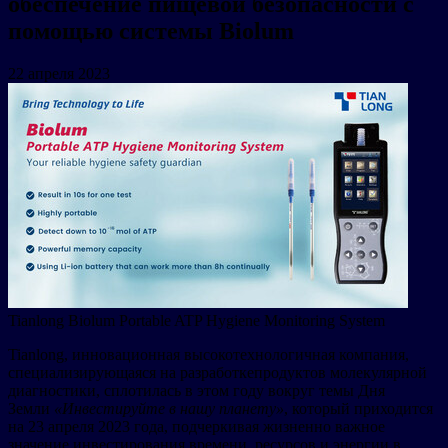
обеспечение пищевой безопасности с
помощью системы Biolum
22 апреля 2023
Tianlong Biolum Portable ATP Hygiene Monitoring System
Tianlong, инновационная высокотехнологичная компания,
специализирующаяся на разработкепродуктов молекулярной
диагностики, сплотилась в этом году вокруг темы Дня
Земли
«Инвестируйте в нашу планету»
, который приходится
на 23 апреля 2023 года, подчеркивая жизненно важное
значение инвестирования времени, ресурсов и энергии в