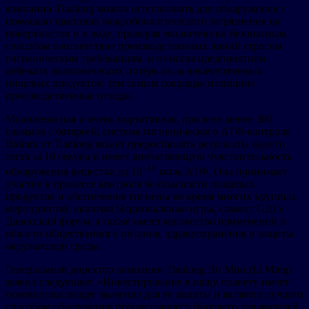
компании Tianlong можно использовать для обнаружения с
помощью тампонов микробиологического загрязнения на
поверхностях и в воде, проверяя экологически безопасным
способом соответствие производственных линий строгим
гигиеническим требованиям, и помогая предприятиям
избежать экономических потерь из-за некачественных
пищевых продуктов, тем самым сокращая излишние
производственные отходы.
Молниеносная и очень портативная, при весе менее 300
граммов с батареей, система гигиенического АТФ-контроля
Biolum от Tianlong может предоставлять результаты одного
теста за 10 секунд и имеет впечатляющую чувствительность
-16
обнаружения вещества до 10
моль АТФ. Она принимает
участие в процессе контроля безопасности пищевых
продуктов и обеспечения гигиены во время многих крупных
мероприятий, включая Национальные игры, саммит G20 и
Давосский форум, а также имеет множество применений в
области общественного питания, здравоохранения и защиты
окружающей среды.
Генеральный директор компании Tianlong Ли Мин (Li Ming)
заявил следующее: «Инвестирование в нашу планету имеет
основополагающее значение для ее защиты и является лучшим
способом обеспечения процветающего будущего для жителей