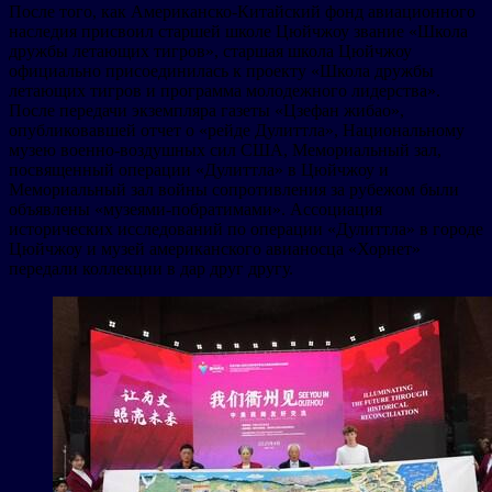
После того, как Американско-Китайский фонд авиационного
наследия присвоил старшей школе Цюйчжоу звание «Школа
дружбы летающих тигров», старшая школа Цюйчжоу
официально присоединилась к проекту «Школа дружбы
летающих тигров и программа молодежного лидерства».
После передачи экземпляра газеты «Цзефан жибао»,
опубликовавшей отчет о «рейде Дулиттла», Национальному
музею военно-воздушных сил США, Мемориальный зал,
посвященный операции «Дулиттла» в Цюйчжоу и
Мемориальный зал войны сопротивления за рубежом были
объявлены «музеями-побратимами». Ассоциация
исторических исследований по операции «Дулиттла» в городе
Цюйчжоу и музей американского авианосца «Хорнет»
передали коллекции в дар друг другу.