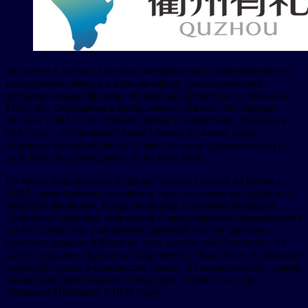
18 апреля в рамках китайско-американского мероприятия по
культурному обмену в прямом эфире транслировались
документальные фильмы «В поисках Дулиттла» и «Битва за
Мидуэй». Оглядываясь назад, можно сказать, что народы
Китая и США, с их стойким духом и упорством, сражались
бок о бок с антифашистскими силами по всему миру,
одержали великую победу и внесли неизгладимый вклад в
дело мира и справедливости во всем мире.
Во время мероприятия 8 дружественных людей из Китая и
США торжественно запечатали свои послания на будущее в
«капсулу времени». Когда очевидцы «спасения операции
Дулиттла», потомки спасателей и представители иностранных
гостей совместно развернули длинный свиток картины
крестьян деревни Юйдун на тему «операции Дулиттла», на
сцене раздались бурные аплодисменты. Чжоу Ливэнь, бывший
директор отдела журналистов газеты «Гуанмин жибао», также
привез документальную литературу «Герои гор и рек –
обещание Цюйчжоу в 1942 году».