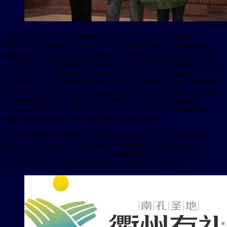
15 ноября 2023 года Председатель КНР Си Цзиньпин
выступил с речью на совместном приветственном банкете
американских групп дружбы в Сан-Франциско. Он отметил:
«В Цюйчжоу, провинция Чжэцзян, существует мемориальный
музей операции в честь рейдеров Дулиттла. Потомки
американских солдат, спасенных в то время, часто приезжают
в это место, чтобы отдать дань уважения китайскому народу,
который проявил мужество. Я верю, что дружба между
народами Китая и США, скрепленная кровью и пламенем,
будет передаваться из поколения в поколение».
17 апреля дружественные люди из Китая и США посетили
место проведения спасательной операции «Дулиттла» и
объединили усилия, чтобы «посадить дерево дружбы» и
посеять семена, символизирующие мир и надежду.