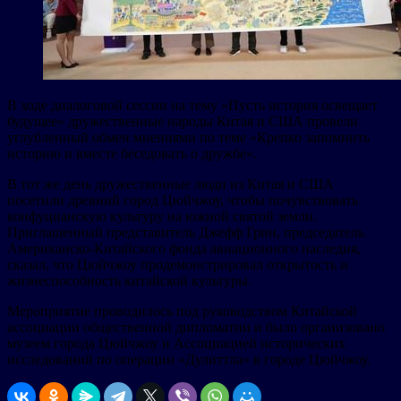
В ходе диалоговой сессии на тему «Пусть история освещает
будущее» дружественные народы Китая и США провели
углубленный обмен мнениями по теме «Крепко запомнить
историю и вместе беседовать о дружбе».
В тот же день дружественные люди из Китая и США
посетили древний город Цюйчжоу, чтобы почувствовать
конфуцианскую культуру на южной святой земли.
Приглашенный представитель Джефф Грин, председатель
Американско-Китайского фонда авиационного наследия,
сказал, что Цюйчжоу продемонстрировал открытость и
жизнеспособность китайской культуры.
Мероприятие проводилось под руководством Китайской
ассоциации общественной дипломатии и было организовано
музеем города Цюйчжоу и Ассоциацией исторических
исследований по операции «Дулиттла» в городе Цюйчжоу.