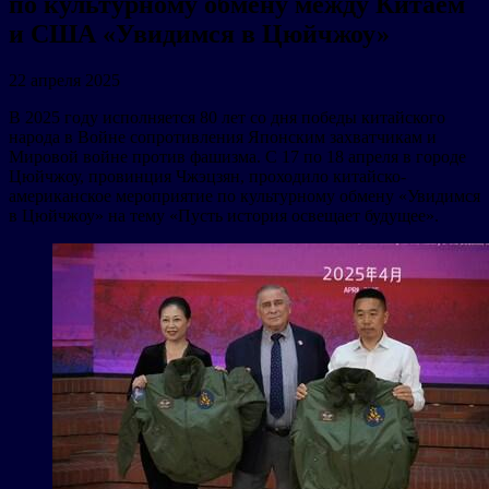
по культурному обмену между Китаем
и США «Увидимся в Цюйчжоу»
22 апреля 2025
В 2025 году исполняется 80 лет со дня победы китайского
народа в Войне сопротивления Японским захватчикам и
Мировой войне против фашизма. С 17 по 18 апреля в городе
Цюйчжоу, провинция Чжэцзян, проходило китайско-
американское мероприятие по культурному обмену «Увидимся
в Цюйчжоу» на тему «Пусть история освещает будущее».