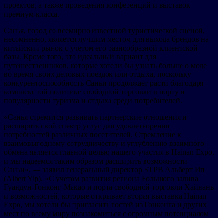
проектов, а также проведения конференций и выставок
премиум-класса.
Санья, город со всемирно известной туристической сценой,
несомненно, является лучшим местом для выхода брендов на
китайский рынок с учетом его разнообразной клиентской
базы. Кроме того, это идеальный вариант для
путешественников, которые хотели бы узнать больше о моде
во время своих деловых поездок или отдыха, поскольку
конкурентоспособность Саньи продолжает расти благодаря
комплексной политике свободной торговли в порту и
популярности туризма и отдыха среди потребителей.
«Санья стремится развивать партнерские отношения и
расширять свой спектр услуг для удовлетворения
потребностей различных посетителей. Стремление к
взаимовыгодному сотрудничеству и углублению взаимного
обмена является главной целью нашего участия в Hainan Expo,
и мы надеемся таким образом расширить возможности
Саньи», — заявил генеральный директор STPB Альберт Ип
(Albert Yip). «С учетом развития региона Большого залива
Гуандун-Гонконг-Макао и порта свободной торговли Хайнань
и возможностей, которые открывает вторая выставка Hainan
Expo, мы хотели бы пригласить гостей из Гонконга и других
мест по всему миру познакомиться с огромным потенциалом