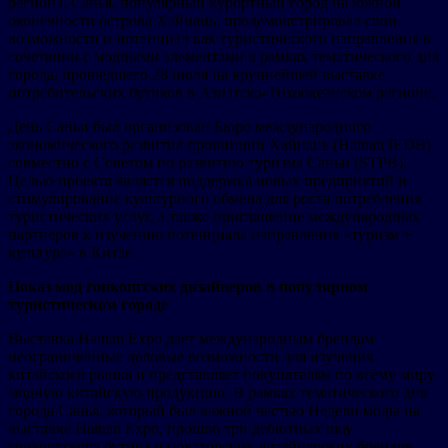
региона, Санья, популярный курортный город на южной
оконечности острова Хайнань, продемонстрировал свои
возможности и потенциал как туристического направления в
сочетании с модными элементами в рамках тематического дня
города, прошедшего 28 июля на крупнейшей выставке
потребительских бутиков в Азиатско-Тихоокеанском регионе.
День Саньи был организован Бюро международного
экономического развития провинции Хайнань (Hainan IEDB)
совместно с Советом по развитию туризма Саньи (STPB).
Целью проекта является поддержка новых предприятий и
стимулирование культурного обмена для роста потребления
туристических услуг, а также приглашение международных
партнеров к изучению потенциала направления «туризм +
культура» в Китае.
Показ мод гонконгских дизайнеров в популярном
туристическом городе
Выставка Hainan Expo дает международным брендам
неограниченные деловые возможности для изучения
китайского рынка и представляет покупателям по всему миру
модную китайскую продукцию. В рамках тематического дня
города Санья, который был важной частью Недели моды на
выставке Hainan Expo, прошло три дебютных шоу
гонконгского бутика и новаторских дизайнерских брендов,