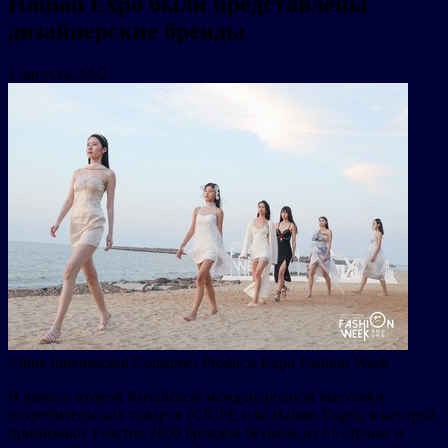
Hainan Expo были представлены
дизайнерские бренды
1 августа 2022
China International Consumer Products Expo Fashion Week
В рамках второй Китайской международной выставки
потребительских товаров (CICPE или Hainan Expo), в которой
принимают участие 2800 брендов бутиков из 61 страны и