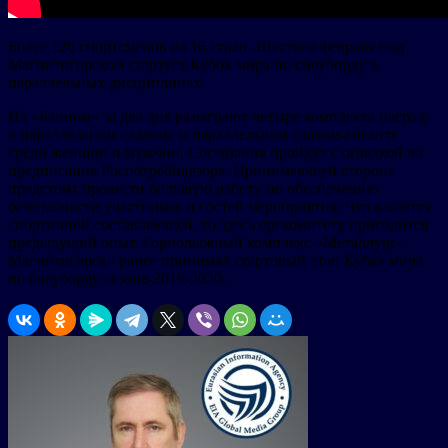
Более 120 спортсменов из 16 стран. Шестого февраля под
Магнитогорском стартует Кубок мира по сноуборду в
параллельных дисциплинах.
На «Банном» за два дня разыграют четыре комплекта наград:
в параллельном слаломе и параллельном слалом-гиганте
среди женщин и мужчин. Состязания пройдут с оглядкой на
предписания Роспотребнадзора. Принимающей стороне
предстоит провести большую работу по обеспечению
безопасности участников и гостей мероприятия. Что касается
спортивной составляющей, то здесь оргкомитету пригодится
предыдущий опыт. Горнолыжный комплекс «Металлург-
Магнитогорск» ранее принимал стартовый этап Кубка мира
по сноуборду сезона-2019-2020.