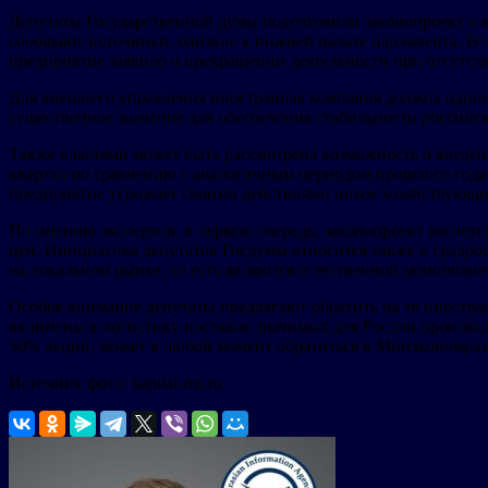
Депутаты Государственной думы подготовили законопроект о 
сообщают источники, близкие к нижней палате парламента. В ч
предприятие заявило о прекращении деятельности при отсутс
Для внешнего управления иностранная компания должна одновр
существенное значение для обеспечения стабильности российс
Также властями может быть рассмотрена возможность о введен
квартал по сравнению с аналогичным периодом прошлого года 
предприятие угрожает своими действиями иным хозяйствующим
По мнению экспертов, в первую очередь, законопроект коснетс
цен. Инициатива депутатов Госдумы относится также к градо
на локальном рынке, то есть являются естественной монопол
Особое внимание депутаты предлагают обратить на те иностра
включены в логистику поставок значимых для России производ
50% акций, может в любой момент обратиться в Минэкономразв
Источник фото: kapital-rus.ru