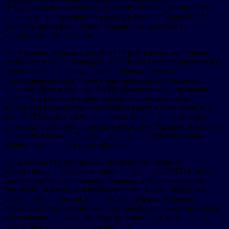
международным вопросам Дмитрий Новиков усомнился в
перспективах вхождения Украины в военный блок НАТО.
Политик разъяснил, почему Украину не допустят к
полноправному членству.
«Безусловно, Украина для НАТО представляет зманчивую
геополитическую площадку. При этом в североатлантическом
альянсе не считают нужным приближать своего
потенциального восточного партнера к полноправному
членству. Дело в том, что НАТО обладает некой правовой
основой, в рамках которой Украина не соответствует
критериям государства, способного войти в блок. Вместе с
тем, НАТО на все 100% использует Киев в своих интересах,
поскольку прекрасно понимает, насколько Украина зависит от
Брюсселя, Берлина, Парижа, других европейских столиц,
Вашингтона», – рассказал Новиков.
Он добавил, что упомянутая зависимость Киева от
коллективного Запада настолько велика, что НАТО в любой
момент сможет использовать Украину в своих авантюрах – в
том числе, и военной направленности. Альянс может это
делать и без принятия Украины в свои ряды. Новиков
подчеркнул, столь циничная позиция НАТО имеет под собой
все основания, поскольку Украина давно уже не проявляет
каких-либо признаков суверенности.