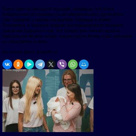
Ранее одно из западных изданий сообщило, что Киев
неправильно истолковал слова американского президента
Джо Байдена о скором вхождении Украины в альянс.
Напомним, в Украине широко растиражировали недавнее
заявление Байдена о том, что Белый дом считает крайне
важным как можно скорее предоставить Киеву план действий
по вхождению в блок.
Источник фото: kitaylife.ru