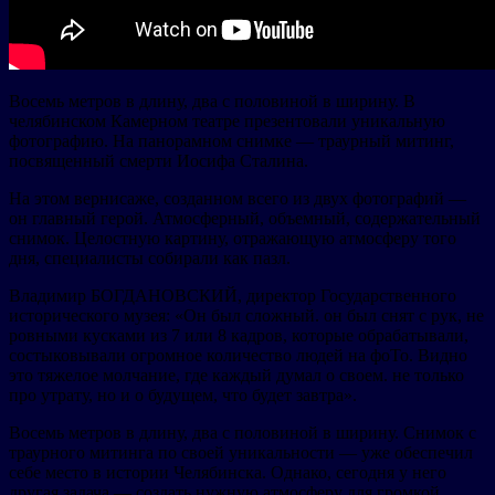
Восемь метров в длину, два с половиной в ширину. В
челябинском Камерном театре презентовали уникальную
фотографию. На панорамном снимке — траурный митинг,
посвященный смерти Иосифа Сталина.
На этом вернисаже, созданном всего из двух фотографий —
он главный герой. Атмосферный, объемный, содержательный
снимок. Целостную картину, отражающую атмосферу того
дня, специалисты собирали как пазл.
Владимир БОГДАНОВСКИЙ, директор Государственного
исторического музея: «Он был сложный. он был снят с рук, не
ровными кусками из 7 или 8 кадров, которые обрабатывали,
состыковывали огромное количество людей на фоТо. Видно
это тяжелое молчание, где каждый думал о своем. не только
про утрату, но и о будущем, что будет завтра».
Восемь метров в длину, два с половиной в ширину. Снимок с
траурного митинга по своей уникальности — уже обеспечил
себе место в истории Челябинска. Однако, сегодня у него
другая задача — создать нужную атмосферу для громкой