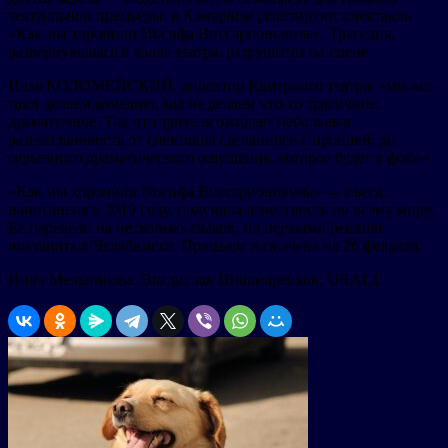
театральной премьеры: в Камерном репетируют спектакль
«Как мы хоронили Иосифа Виссарионовича». Трагедия,
развернувшаяся в холле театра, разрушится на сцене.
Илья КОЛОМЕЙСКИЙ, директор Камерного театра: «мы все-
таки делаем комедию, мы не делаем что-то трагичное,
драматичное. Так что зрителя ожидает небольшая
разноплановость от спектакля сделанного с иронией, до
серьезного драматического ощущения, которое будет в фойе».
«Как мы хоронили Иосифа Виссарионовича» — пьеса,
написанная в 2019 году, получила известность по всему миру.
Ее перевели на несколько языков, но первыми решили
поставить в Челябинске. Премьера назначена на 26 февраля.
Инна Мельникова, Владислав Шишмаренков, URAL1.