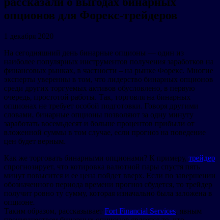
рассказали о выгодах бинарных
опционов для Форекс-трейдеров
1 декабря 2020
На сегодняшний день бинарные опционы — один из
наиболее популярных инструментов получения заработков на
финансовых рынках, в частности – на рынке Форекс. Многие
эксперты уверенны в том, что лидерство бинарных опционов
среди других торгуемых активов обусловлено, в первую
очередь, простотой работы. Так, торговля на бинарных
опционах не требует особой подготовки. Говоря другими
словами, бинарные опционы позволяют за одну минуту
заработать восемьдесят и больше процентов прибыли от
вложенной суммы в том случае, если прогноз на поведение
цен будет верным.
Как же торговать бинарными опционами? К примеру,
трейдер
спрогнозирует, что котировка валютной пары спустя пять
минут повысится и ее цена пойдет вверх. Если по завершении
обозначенного периода времени прогноз сбудется, то трейдер
получит ровно ту сумму, которая изначально была заложена в
опционе.
Таким образом, рассказывает
Fort Financial Services
, явным
преимуществом бинарных опционов является то, что