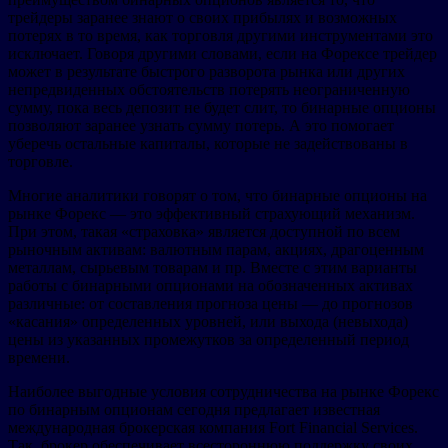
трейдеры заранее знают о своих прибылях и возможных
потерях в то время, как торговля другими инструментами это
исключает. Говоря другими словами, если на Форексе трейдер
может в результате быстрого разворота рынка или других
непредвиденных обстоятельств потерять неограниченную
сумму, пока весь депозит не будет слит, то бинарные опционы
позволяют заранее узнать сумму потерь. А это помогает
уберечь остальные капиталы, которые не задействованы в
торговле.
Многие аналитики говорят о том, что бинарные опционы на
рынке Форекс — это эффективный страхующий механизм.
При этом, такая «страховка» является доступной по всем
рыночным активам: валютным парам, акциях, драгоценным
металлам, сырьевым товарам и пр. Вместе с этим варианты
работы с бинарными опционами на обозначенных активах
различные: от составления прогноза цены — до прогнозов
«касания» определенных уровней, или выхода (невыхода)
цены из указанных промежутков за определенный период
времени.
Наиболее выгодные условия сотрудничества на рынке Форекс
по бинарным опционам сегодня предлагает известная
международная брокерская компания Fort Financial Services.
Так, брокер обеспечивает всестороннюю поддержку своих