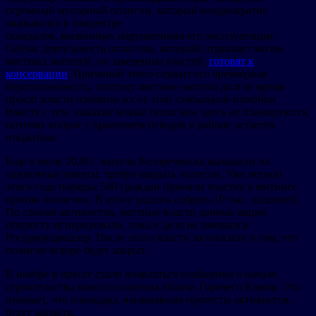
огромный мусорный полигон, который неоднократно
оказывался в эпицентре
скандалов, вызванных нарушениями его эксплуатации.
Сейчас деятельность полигона, который отравляет жизнь
местных жителей, по заверению властей,
готовят к
консервации
. Причиной этого служит его чрезмерная
переполненность, поэтому местные жители долгое время
просят власти избавить их от этой глобальной помойки.
Вместе с тем, никакие новые полигоны здесь не планируются,
поэтому вопрос с хранением отходов в районе остается
открытым.
Еще в июле 2020 г. жители Белореченска выходили на
одиночные пикеты, требуя закрыть полигон. Уже весной
этого года порядка 500 граждан приняли участие в митинге
против полигона. В итоге удалось собрать 10 тыс. подписей.
По словам активистов, местные власти данные акции
попросту игнорировали, пока в дело не вмешался
Росприроднадзор. После этого власти заголосили о том, что
полигон вскоре будет закрыт.
В ноябре в прессе стали появляться сообщения о начале
строительства нового полигона вблизи Горячего Ключа. Это
означает, что площадка, вызывавшая протесты активистов,
будет закрыта.