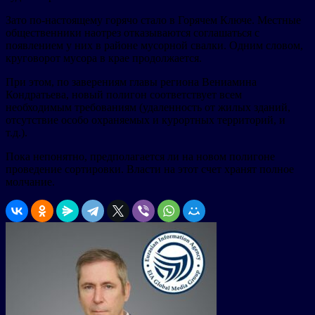
Зато по-настоящему горячо стало в Горячем Ключе. Местные
общественники наотрез отказываются соглашаться с
появлением у них в районе мусорной свалки. Одним словом,
круговорот мусора в крае продолжается.
При этом, по заверениям главы региона Вениамина
Кондратьева, новый полигон соответствует всем
необходимым требованиям (удаленность от жилых зданий,
отсутствие особо охраняемых и курортных территорий, и
т.д.).
Пока непонятно, предполагается ли на новом полигоне
проведение сортировки. Власти на этот счет хранят полное
молчание.