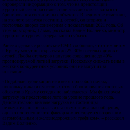
опровергли информацию о том, что на предстоящий
курортный сезон россияне стали массово отказываться от
бронирования гостиничных объектов. В ведомстве отметили,
на это лето загрузка гостиниц, отелей, санаториев и
постоялых дворов соизмерима с показателями 2021 года. Об
этом во вторник, 17 мая, рассказал Вадим Волченко, министр
курортов и туризма федерального субъекта.
Ранее отдельные российские СМИ сообщили, что этим летом
в Крыму могут не открыться до 25–30% гостевых домов и
отелей. Якобы отельеров напугало сокращение до 40%
прогнозируемой летней загрузки. Поскольку снижать цены в
жестких конкурентных условиях они не могут из-за
инфляции.
«Подобные публикации не имеют под собой почвы,
поскольку никаких массовых отмен бронирования гостевых
объектов в Крыму сегодня не наблюдается. Мы фиксируем
загрузку на предстоящее лето на уровне прошлого года.
Действительно, вначале нагрузка на гостиницы
незначительно снизилась из-за отсутствия авиасообщения,
однако постепенно этот фактор компенсируется возросшим
автомобильным и железнодорожным трафиком», – рассказал
Вадим Волченко.