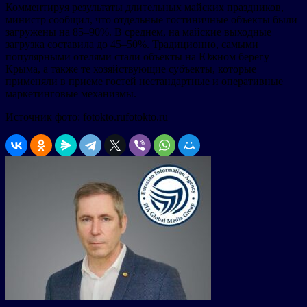
Комментируя результаты длительных майских праздников,
министр сообщил, что отдельные гостиничные объекты были
загружены на 85–90%. В среднем, на майские выходные
загрузка составила до 45–50%. Традиционно, самыми
популярными отелями стали объекты на Южном берегу
Крыма, а также те хозяйствующие субъекты, которые
применяли в приеме гостей нестандартные и оперативные
маркетинговые механизмы.
Источник фото: fotokto.rufotokto.ru