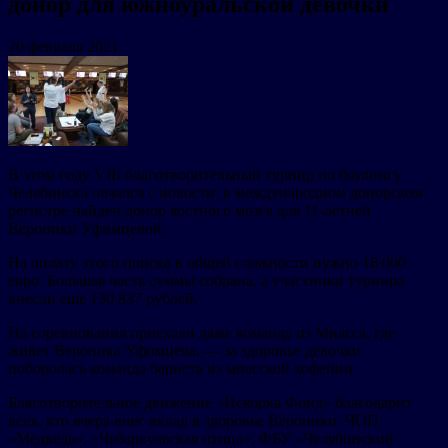
донор для южноуральской девочки
20 февраля 2021
В этом году VIII благотворительный турнир по боулингу
Челябинска начался с новости: в международном донорском
регистре найден донор костного мозга для 11-летней
Вероники Уфимцевой.
На оплату этого поиска в общей сложности нужно 18 000
евро. Большая часть суммы собрана, а участники турнира
внесли еще 130 837 рублей.
На соревнования приехали даже команда из Миасса, где
живет Вероника Уфимцева, — за здоровье девочки
поборолась команда бариста из миасской кофейни.
Благотворительное движение «Искорка Фонд» благодарит
всех, кто вчера внес вклад в здоровье Вероники: ЧОП
«Медведь», «Чебаркульская птица», ФБУ «Челябинский