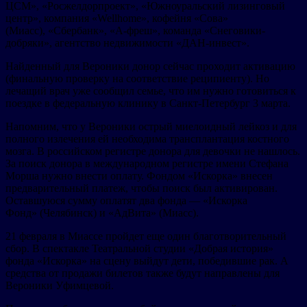
ЦСМ», «Росжелдорпроект», «Южноуральский лизинговый
центр», компания «Wellhome», кофейня «Сова»
(Миасс), «Сбербанк», «А-фреш», команда «Снеговики-
добряки», агентство недвижимости «ДАН-инвест».
Найденный для Вероники донор сейчас проходит активацию
(финальную проверку на соответствие реципиенту). Но
лечащий врач уже сообщил семье, что им нужно готовиться к
поездке в федеральную клинику в Санкт-Петербург 3 марта.
Напомним, что у Вероники острый миелоидный лейкоз и для
полного излечения ей необходима трансплантация костного
мозга. В российском регистре донора для девочки не нашлось.
За поиск донора в международном регистре имени Стефана
Морша нужно внести оплату. Фондом «Искорка» внесен
предварительный платеж, чтобы поиск был активирован.
Оставшуюся сумму оплатят два фонда — «Искорка
Фонд» (Челябинск) и «АдВита» (Миасс).
21 февраля в Миассе пройдет еще один благотворительный
сбор. В спектакле Театральной студии «Добрая история»
фонда «Искорка» на сцену выйдут дети, победившие рак. А
средства от продажи билетов также будут направлены для
Вероники Уфимцевой.