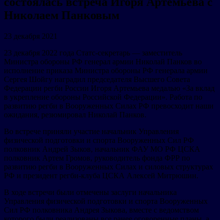
состоялась встреча Игоря Артемьева с
Николаем Панковым
23 декабря 2021
23 декабря 2022 года Статс-секретарь — заместитель
Министра обороны РФ генерал армии Николай Панков во
исполнение приказа Министра обороны РФ генерала армии
Сергея Шойгу наградил председателя Высшего Совета
Федерации регби России Игоря Артемьева медалью «За вклад
в укрепление обороны Российской Федерации». Работа по
развитию регби в Вооруженных Силах РФ превосходит наши
ожидания, резюмировал Николай Панков.
Во встрече приняли участие начальник Управления
физической подготовки и спорта Вооруженных Сил РФ
полковник Андрей Зыков, начальник ФАУ МО РФ ЦСКА
полковник Артем Громов, руководитель фонда ФРР по
развитию регби в Вооруженных Силах и силовых структурах
РФ и президент регби-клуба ЦСКА Алексей Митрюшин.
В ходе встречи были отмечены заслуги начальника
Управления физической подготовки и спорта Вооруженных
Сил РФ полковника Андрея Зыкова, вместе с ведомством
которого были реализованы все ранее оговоренные планы, а