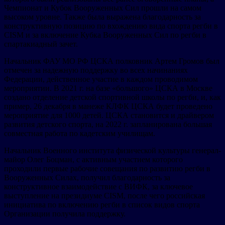
Чемпионат и Кубок Вооруженных Сил прошли на самом
высоком уровне. Также была выражена благодарность за
конструктивную позицию по вхождению вида спорта регби в
CISM и за включение Кубка Вооруженных Сил по регби в
спартакиадный зачет.
Начальник ФАУ МО РФ ЦСКА полковник Артем Громов был
отмечен за надежную поддержку во всех начинаниях
Федерации, действенное участие в каждом проводимом
мероприятии. В 2021 г. на базе «большого» ЦСКА в Москве
создано отделение детской спортивной школы по регби, и, как
пример, 26 декабря в манеже КЛФК ЦСКА будет проведено
мероприятие для 1000 детей. ЦСКА становится и драйвером
развития детского спорта, на 2022 г. запланирована большая
совместная работа по кадетским училищам.
Начальник Военного института физической культуры генерал-
майор Олег Боцман, с активным участием которого
проходили первые рабочие совещания по развитию регби в
Вооруженных Силах, получил благодарность за
конструктивное взаимодействие с ВИФК, за ключевое
выступление на президиуме CISM, после чего российская
инициатива по включению регби в список видов спорта
Организации получила поддержку.