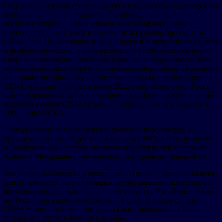
Отдельной строкой стоит выделить тему работы над вопросом
вхождения вида спорта регби-7 в Международный совет
военного спорта (CISM). Можно констатировать, что
переговоры на эту тему, в том числе на уровне президента
CISM Эрве Пиччирилло, Rugby Europe и Rugby Asia находятся
в финальной стадии, а идея включения регби в список видов
спорта организации имеет всестороннюю поддержку от всех
заинтересованных сторон. Российские спортсмены уже имеют
приглашение принять участие в квалификационном турнире
CISM, который пройдет в июне 2022 года. Более того, Россия
имеет хорошую возможность принять и организовать первый
мировой турнир CISM по регби-7, приурочив это событие к
100-летию ЦСКА.
Благодарность за проведенную работу и переговоры, за
организацию секций регби-7 в военных ВУЗах и их развитие
в Вооруженных Силах и силовых структурах РФ получили
Алексей Митрюшин, все менеджеры и тренеры фонда ФРР.
Все вопросы повестки прошедшей встречи — крепкая основа
для дальнейшей популяризации регби, развития армейских и
флотских команд, команд силовых структур РФ. Инициатива
же России по включению регби-7 в список видов спорта
CISM может стать залогом успеха для продолжения роста
интереса к регби в России и в мире.