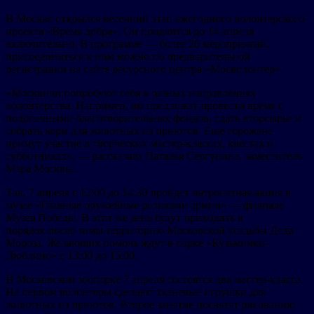
В Москве открылся весенний этап ежегодного волонтерского
проекта «Время добра». Он продлится до 14 апреля
включительно. В программе — более 20 мероприятий,
присоединиться к ним можно по предварительной
регистрации на сайте ресурсного центра «Мосволонтер».
«Москвичи попробуют себя в разных направлениях
волонтерства. Например, им предложат провести время с
подопечными благотворительных фондов, сдать вторсырье и
собрать корм для животных из приютов. Еще горожане
примут участие в творческих мастер-классах, квестах и
субботниках», — рассказала Наталья Сергунина, заместитель
Мэра Москвы.
Так, 7 апреля с 12:00 до 14:30 пройдет патронатная акция в
музее «Главные оружейные реликвии армии» — филиале
Музея Победы. В этот же день будут приводить в
порядок после зимы территорию Московской усадьбы Деда
Мороза. Желающих помочь ждут в парке «Кузьминки-
Люблино» с 13:00 до 15:00.
В Московском зоопарке 7 апреля состоятся два мастер-класса.
На первом волонтеры сделают тканевые игрушки для
животных из приютов. Второе занятие посвятят рисованию