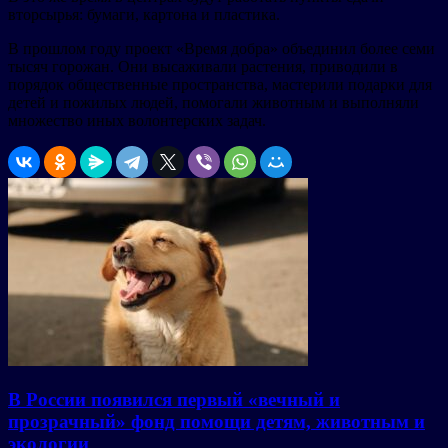
вторсырья: бумаги, картона и пластика.
В прошлом году проект «Время добра» объединил более семи
тысяч горожан. Они высаживали растения, приводили в
порядок общественные пространства, мастерили подарки для
детей и пожилых людей, помогали животным и выполняли
множество иных волонтерских задач.
В России появился первый «вечный и
прозрачный» фонд помощи детям, животным и
экологии