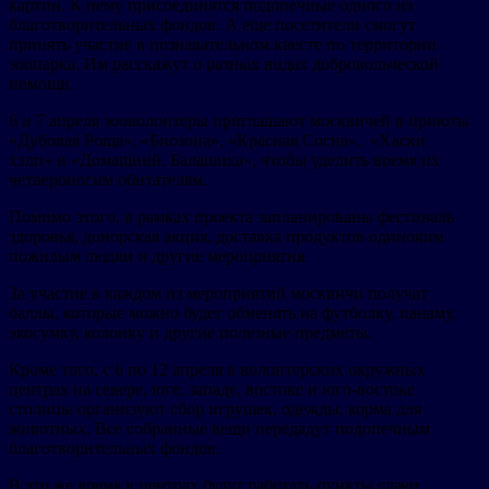
картин. К нему присоединятся подопечные одного из
благотворительных фондов. А еще посетители смогут
принять участие в познавательном квесте по территории
зоопарка. Им расскажут о разных видах добровольческой
помощи.
6 и 7 апреля зооволонтеры приглашают москвичей в приюты
«Дубовая Роща», «Биозона», «Красная Сосна», «Хаски
хэлп» и «Домашний. Балашиха», чтобы уделить время их
четвероногим обитателям.
Помимо этого, в рамках проекта запланированы фестиваль
здоровья, донорская акция, доставка продуктов одиноким
пожилым людям и другие мероприятия.
За участие в каждом из мероприятий москвичи получат
баллы, которые можно будет обменять на футболку, панаму,
экосумку, колонку и другие полезные предметы.
Кроме того, с 6 по 12 апреля в волонтерских окружных
центрах на севере, юге, западе, востоке и юго-востоке
столицы организуют сбор игрушек, одежды, корма для
животных. Все собранные вещи передадут подопечным
благотворительных фондов.
В это же время в центрах будут работать пункты сдачи