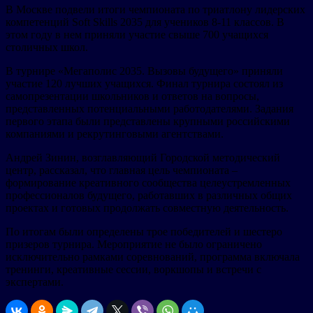
В Москве подвели итоги чемпионата по триатлону лидерских
компетенций Soft Skills 2035 для учеников 8-11 классов. В
этом году в нем приняли участие свыше 700 учащихся
столичных школ.
В турнире «Мегаполис 2035. Вызовы будущего» приняли
участие 120 лучших учащихся. Финал турнира состоял из
самопрезентации школьников и ответов на вопросы,
представленных потенциальными работодателями. Задания
первого этапа были представлены крупными российскими
компаниями и рекрутинговыми агентствами.
Андрей Зинин, возглавляющий Городской методический
центр, рассказал, что главная цель чемпионата –
формирование креативного сообщества целеустремленных
профессионалов будущего, работавших в различных общих
проектах и готовых продолжать совместную деятельность.
По итогам были определены трое победителей и шестеро
призеров турнира. Мероприятие не было ограничено
исключительно рамками соревнований, программа включала
тренинги, креативные сессии, воркшопы и встречи с
экспертами.