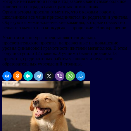
которые неизменно из года в год завоевывают самое большое
количество наград в самых разных номинациях.
Организаторы просили отметить, что с каждым годом к
школьникам все чаще присоединяются их родители и учителя.
Образуются межпоколенческие команды, которые совместно
решают задачи этого конкурса», – продолжает Новокрещенов.
Участники конкурса представляют социально-
просветительские проекты, направленные на повышение
уровня финансовой грамотности жителей мегаполиса. В этом
году поступило 125 заявок. Лучшими были признаны 13
проектов, среди которых работы учащихся и педагогов
образовательных учреждений столицы.