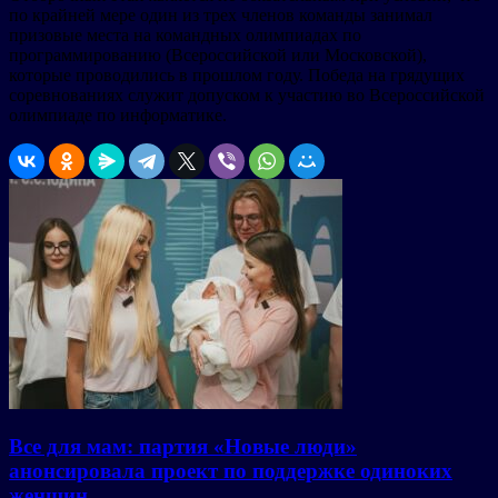
по крайней мере один из трех членов команды занимал
призовые места на командных олимпиадах по
программированию (Всероссийской или Московской),
которые проводились в прошлом году. Победа на грядущих
соревнованиях служит допуском к участию во Всероссийской
олимпиаде по информатике.
Все для мам: партия «Новые люди»
анонсировала проект по поддержке одиноких
женщин