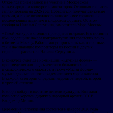
Открылся прием заявок на участие в Московском
международном конкурсе композиторов. Основная его часть
запланирована на 2026 год. Победители получат денежные
премии, а также возможность записать свое сочинение с
последующим изданием в цифровом формате. Об этом
сообщила Наталья Сергунина, заместитель Мэра Москвы.
«Такой конкурс в столице проводится впервые. Его посвятят
85-й годовщине начала контрнаступления советских войск
в битве за Москву. Работы могут присылать как известные,
так и начинающие композиторы из России и других
стран»,
—
рассказала Наталья Сергунина.
В конкурсе будет две номинации: «Крупная форма» —
произведения для академического большого хора
и симфонического оркестра, а также «Малая форма» —
музыка для смешанного академического хора а капелла.
В каждой категории определят лауреатов первой, второй
и третьей степени.
В жюри войдут известные деятели культуры. Возглавит
комиссию хоровой дирижер народный артист СССР
Владимир Минин.
Церемония награждения состоится в декабре 2026 года